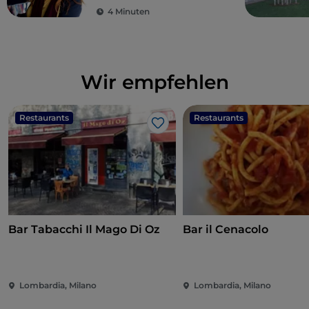
Preisen
4 Minuten
Wir empfehlen
Restaurants
Restaurants
Like
Bar Tabacchi Il Mago Di Oz
Bar il Cenacolo
Lombardia, Milano
Lombardia, Milano