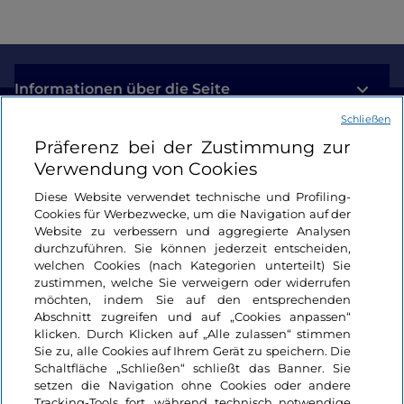
Informationen über die Seite
Schließen
Nützliche Links
Präferenz bei der Zustimmung zur
Verwendung von Cookies
Login
Diese Website verwendet technische und Profiling-
Cookies für Werbezwecke, um die Navigation auf der
Bleiben wir in Kontakt
Website zu verbessern und aggregierte Analysen
durchzuführen. Sie können jederzeit entscheiden,
welchen Cookies (nach Kategorien unterteilt) Sie
zustimmen, welche Sie verweigern oder widerrufen
möchten, indem Sie auf den entsprechenden
Abschnitt zugreifen und auf „Cookies anpassen“
klicken. Durch Klicken auf „Alle zulassen“ stimmen
Sie zu, alle Cookies auf Ihrem Gerät zu speichern. Die
Schaltfläche „Schließen“ schließt das Banner. Sie
setzen die Navigation ohne Cookies oder andere
Tracking-Tools fort, während technisch notwendige