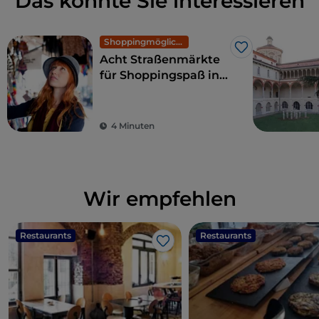
Das könnte Sie interessieren
Shoppingmöglichkeiten und Märkte
Like
Acht Straßenmärkte
für Shoppingspaß in
Mailand: exklusive
Mode zu kleinen
Preisen
4 Minuten
Wir empfehlen
Restaurants
Restaurants
Like