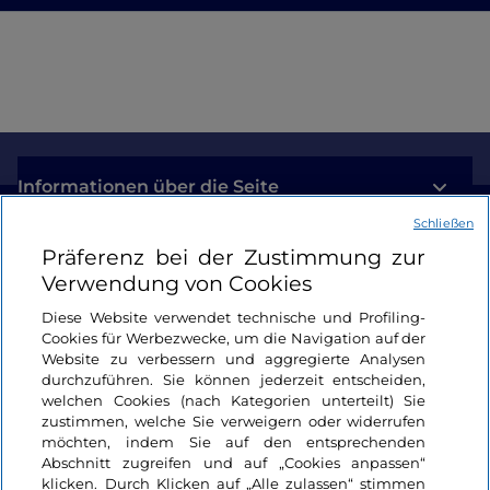
Informationen über die Seite
Schließen
Nützliche Links
Präferenz bei der Zustimmung zur
Verwendung von Cookies
Login
Diese Website verwendet technische und Profiling-
Cookies für Werbezwecke, um die Navigation auf der
Bleiben wir in Kontakt
Website zu verbessern und aggregierte Analysen
durchzuführen. Sie können jederzeit entscheiden,
welchen Cookies (nach Kategorien unterteilt) Sie
zustimmen, welche Sie verweigern oder widerrufen
möchten, indem Sie auf den entsprechenden
Abschnitt zugreifen und auf „Cookies anpassen“
klicken. Durch Klicken auf „Alle zulassen“ stimmen