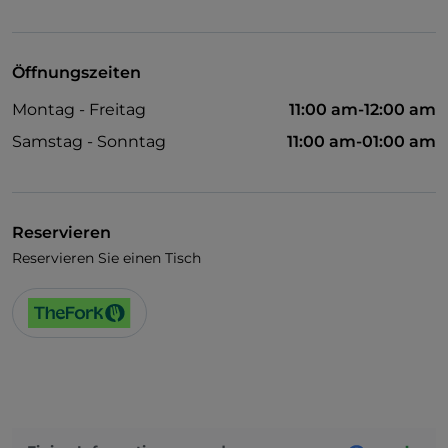
TheFork PAY
UnionPay über TheFork PAY
Öffnungszeiten
Visa
Montag - Freitag
11:00 am-12:00 am
Haustiere erlaubt
Samstag - Sonntag
11:00 am-01:00 am
Cocktail
Es wird Englisch gesprochen
Reservieren
WLAN
Reservieren Sie einen Tisch