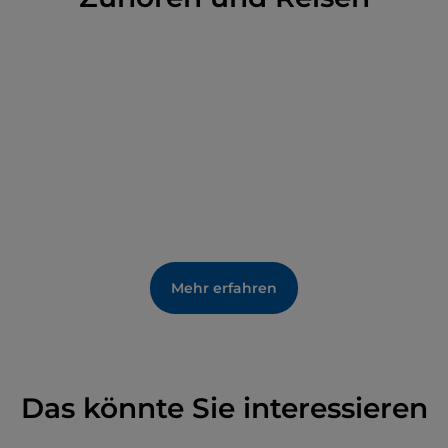
jedes künstlerische Objekt in Bezug auf die Natur
selbst konzipiert ist. Und diese innere Beziehung
wird vom Besucher deutlich wahrgenommen, auch
wenn sich das Werk in einem Innenraum befindet,
wie es beim
Altar Fiore
und dem Taufbecken
Il
fiore dell'acqua
des Künstlers
Rudi Wach der Fall
ist
, das in der Kirche der Beata Maria Assunta
bewundert werden kann, für deren Portikus
David
Tremlett die
Zeichnung für die Berge geschaffen
hat
. Das MACA ist ein
laufendes Projekt
, das unter
Berücksichtigung der Unberührtheit des
Territoriums geschaffen wurde.
Mehr erfahren
Das könnte Sie interessieren