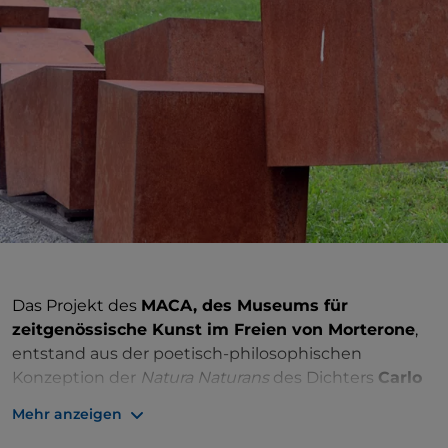
Das Projekt des
MACA, des Museums für
zeitgenössische Kunst im Freien von Morterone
,
entstand aus der poetisch-philosophischen
Konzeption der
Natura Naturans
des Dichters
Carlo
Invernizzi
(1932-2018), der den Menschen in seiner
Mehr anzeigen
Beziehung zu seiner Umgebung und seiner