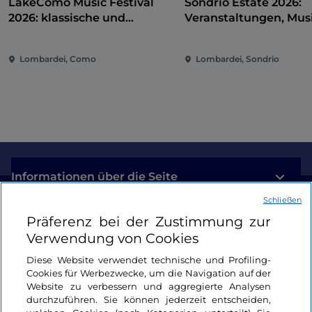
LakeComo Music Festival
Sondrio Estate 2026:
2026: klassische und
Veranstaltungen, Musi
zeitgenössische Musik
und Spaß im Herzen d
zwischen Villen und Gärten
Stadt
Lombardei, Como
Lombardei, Sondrio
am Comer See
Informationen über die Seite
Schließen
Nützliche Links
Präferenz bei der Zustimmung zur
Verwendung von Cookies
Login
Diese Website verwendet technische und Profiling-
Cookies für Werbezwecke, um die Navigation auf der
Bleiben wir in Kontakt
Website zu verbessern und aggregierte Analysen
durchzuführen. Sie können jederzeit entscheiden,