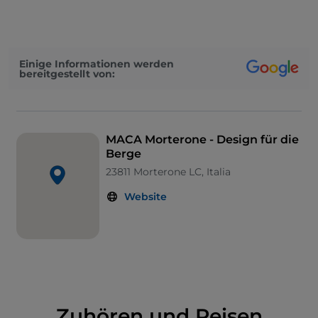
Fähigkeit, das, was ihn umgibt, nicht als etwas
Fremdes oder Nebensächliches, sondern als
integralen Bestandteil des Lebens zu begreifen, in
den Mittelpunkt seiner Überlegungen stellt. Im Jahr
Einige Informationen werden
1986 wurde
der Kulturverein Associazione
bereitgestellt von:
culturale amici di Morterone
mit dem Hauptziel
gegründet, diese Vision in die Tat umzusetzen und
diesen kleinen Ort am Fuße des
Resegone
, der mit
dem Auto von Ballabio in etwa einer halben Stunde
MACA Morterone - Design für die
Berge
oder mit einem anspruchsvollen Spaziergang von
etwa 4 Stunden von Piani d'Erna aus erreichbar ist,
23811 Morterone LC, Italia
in ein kreatives Labor zu verwandeln. So entstand
Website
1988 eine Museumsausstellung, die heute mehr als
30 Werke umfasst, die in die Natur eingebettet sind
und in den Straßen des Dorfes und an den Wänden
der Gebäude verstreut sind. Die Werke wurden von
großen Protagonisten der internationalen Kunst
geschaffen, die hierher kamen, um genau diesen
besonderen Blickwinkel zu verwirklichen, nach dem
Zuhören und Reisen