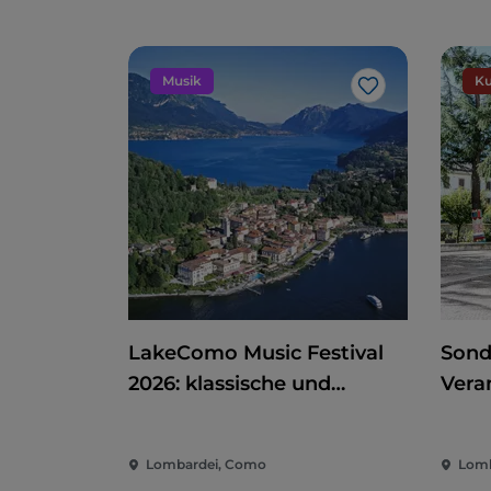
Musik
Ku
Like
LakeComo Music Festival
Sond
2026: klassische und
Vera
zeitgenössische Musik
Kino
zwischen Villen und Gärten
der 
Lombardei, Como
Lomb
am Comer See