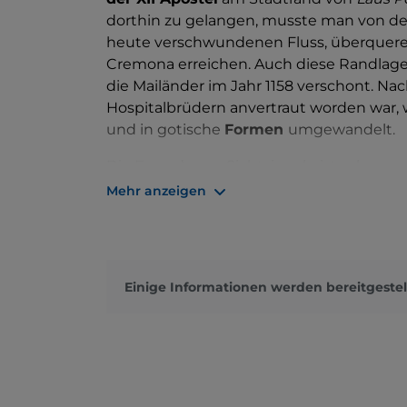
dorthin zu gelangen, musste man von der 
heute verschwundenen Fluss, überquere
Cremona erreichen. Auch diese Randlage 
die Mailänder im Jahr 1158 verschont. Na
Hospitalbrüdern anvertraut worden war, 
und in gotische
Formen
umgewandelt.
Die Fassade aus Sichtziegeln ist schon v
den Seiten rahmen zwei offene Spitzboge
Mehr anzeigen
Mitte, über der großen Rosette, öffnen s
Statue des Heiligen Bassiano
. Im Inner
Rippengewölben bedeckt. Die Fresken a
San Bassiano
zugeschrieben werden, sin
Einige Informationen werden bereitgestel
landwirtschaftliche Leben und die alten 
Thema,
Christus Pantokrator zwischen de
Symbolen
. Die
Pfeifenorgel
im dritten li
aufgestellt. Die
Überreste des Heiligen 
aufbewahrt wurden, wurden in die Kathed
befinden.