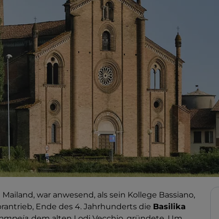
n Mailand, war anwesend, als sein Kollege Bassiano,
orantrieb, Ende des 4. Jahrhunderts die
Basilika
Pompeia
, dem alten Lodi Vecchio, gründete. Um