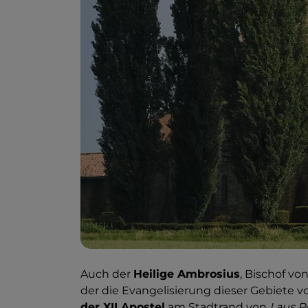
Auch der
Heilige Ambrosius
, Bischof vo
der die Evangelisierung dieser Gebiete v
der XII Apostel
am Stadtrand von
Laus 