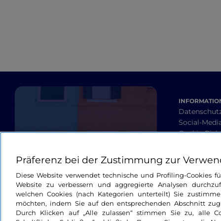
INFORMATION
Datenschut
Social-Media
Cookie-Richt
Barrierefrei
Allgemeine
Präferenz bei der Zustimmung zur Verwen
Diese Website verwendet technische und Profiling-Cookies f
Website zu verbessern und aggregierte Analysen durchzuf
welchen Cookies (nach Kategorien unterteilt) Sie zustimme
möchten, indem Sie auf den entsprechenden Abschnitt zugre
Durch Klicken auf „Alle zulassen“ stimmen Sie zu, alle C