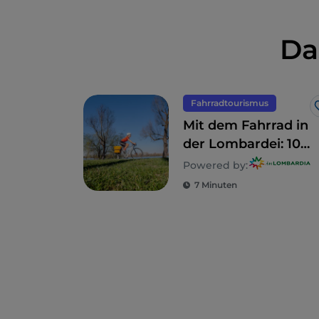
Da
Fahrradtourismus
Mit dem Fahrrad in
der Lombardei: 10
Routen für
Powered by:
Familien
7 Minuten