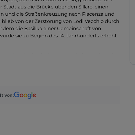
Stadt aus die Brücke über den Sillaro, einen
n und die Straßenkreuzung nach Piacenza und
blieb von der Zerstörung von Lodi Vecchio durch
chdem die Basilika einer Gemeinschaft von
wurde sie zu Beginn des 14. Jahrhunderts erhöht
on weitem in der flachen Landschaft zu sehen. An
nfenster Ausschnitte des Himmels ein, in der
ich ein rundes Fenster und ein Ädikulum mit der
en sind die drei Kirchenschiffe mit
us dem 14. Jahrhundert, die dem
Meister von
d eine Abfolge von Hinweisen auf das
lt von:
Zünfte. Das der Apsis hingegen hat ein üblicheres
r Jungfrau, Heiligen und evangelischen
nken Joch wurde in jüngerer Zeit, im Jahr 1988,
Bassiano
, die jahrhundertelang in der Basilika
rale von Lodi überführt, wo sie sich noch heute