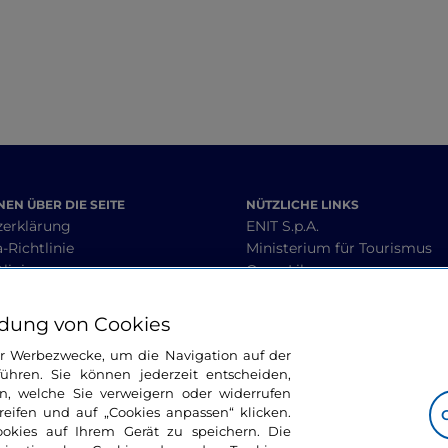
EN ÜBER DIE SEITE
NÜTZLICHE LINKS
zerklärung
ENIT S.p.A.
-Richtlinie
Ministerium für Tourismus
linie
Open Library
heit
Interoperabilitätsleitlinien
 Geschäftsbedingungen
dung von Cookies
ür Werbezwecke, um die Navigation auf der
ühren. Sie können jederzeit entscheiden,
BLEIBEN WIR IN KONTAKT
n, welche Sie verweigern oder widerrufen
ifen und auf „Cookies anpassen“ klicken.
ookies auf Ihrem Gerät zu speichern. Die