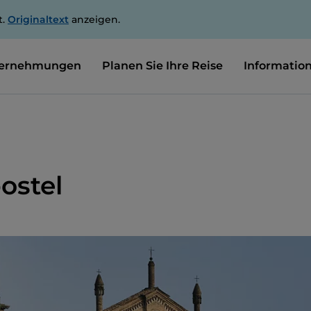
t.
Originaltext
anzeigen.
ernehmungen
Planen Sie Ihre Reise
Informatio
postel