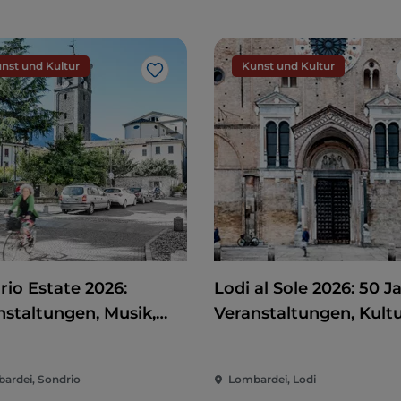
nst und Kultur
Kunst und Kultur
Like
rio Estate 2026:
Lodi al Sole 2026: 50 J
nstaltungen, Musik,
Veranstaltungen, Kult
 und Spaß im Herzen
und Unterhaltung im
Stadt
Herzen von Lodi
ardei, Sondrio
Lombardei, Lodi