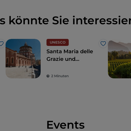
s könnte Sie interessie
UNESCO
Like
Like
Santa Maria delle
Grazie und
Leonardo da Vincis
Abendmahl: ein
2 Minuten
Hauch Renaissance
Events