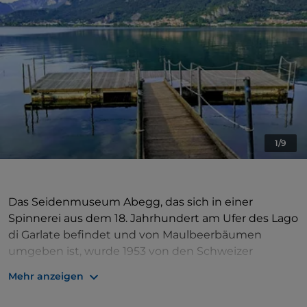
1/9
Das Seidenmuseum Abegg, das sich in einer
Spinnerei aus dem 18. Jahrhundert am Ufer des Lago
di Garlate befindet und von Maulbeerbäumen
umgeben ist, wurde 1953 von den Schweizer
Industriellen Abegg gegründet, um die Werkzeuge
Mehr anzeigen
zu bewahren, die im Laufe der Jahrhunderte in der
Seidenindustrie in Ost und West verwendet wurden.