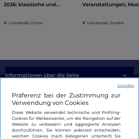
2026: klassische und
Veranstaltungen, Musi
zeitgenössische Musik
und Spaß im Herzen d
zwischen Villen und Gärten
Stadt
Lombardei, Como
Lombardei, Sondrio
am Comer See
Informationen über die Seite
Schließen
Nützliche Links
Präferenz bei der Zustimmung zur
Verwendung von Cookies
Login
Diese Website verwendet technische und Profiling-
Cookies für Werbezwecke, um die Navigation auf der
Bleiben wir in Kontakt
Website zu verbessern und aggregierte Analysen
durchzuführen. Sie können jederzeit entscheiden,
welchen Cookies (nach Kategorien unterteilt) Sie