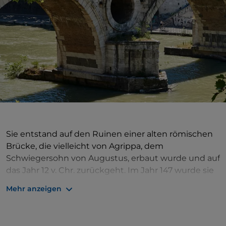
Sie entstand auf den Ruinen einer alten römischen
Brücke, die vielleicht von Agrippa, dem
Schwiegersohn von Augustus, erbaut wurde und auf
das Jahr 12 v. Chr. zurückgeht. Im Jahr 147 wurde sie
dank der von Antoninus Pius gewünschten
Mehr anzeigen
Restaurierungen als „
Pons Aurelius
“
oder auch
„
Pons Antonini“ identifiziert
.