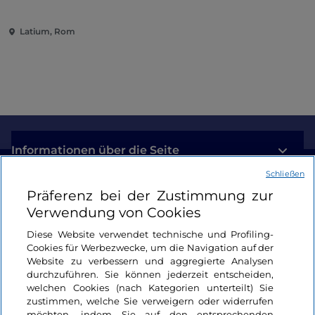
auf einem multisensorischen
Weg
Latium, Rom
Informationen über die Seite
Schließen
Nützliche Links
Präferenz bei der Zustimmung zur
Verwendung von Cookies
Login
Diese Website verwendet technische und Profiling-
Cookies für Werbezwecke, um die Navigation auf der
Bleiben wir in Kontakt
Website zu verbessern und aggregierte Analysen
durchzuführen. Sie können jederzeit entscheiden,
welchen Cookies (nach Kategorien unterteilt) Sie
zustimmen, welche Sie verweigern oder widerrufen
möchten, indem Sie auf den entsprechenden