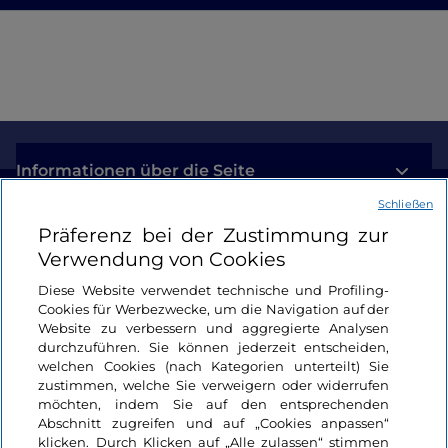
Informationen über die Seite
Schließen
Nützliche Links
Präferenz bei der Zustimmung zur
Verwendung von Cookies
Login
Diese Website verwendet technische und Profiling-
Cookies für Werbezwecke, um die Navigation auf der
Bleiben wir in Kontakt
Website zu verbessern und aggregierte Analysen
durchzuführen. Sie können jederzeit entscheiden,
welchen Cookies (nach Kategorien unterteilt) Sie
zustimmen, welche Sie verweigern oder widerrufen
möchten, indem Sie auf den entsprechenden
Abschnitt zugreifen und auf „Cookies anpassen“
klicken. Durch Klicken auf „Alle zulassen“ stimmen