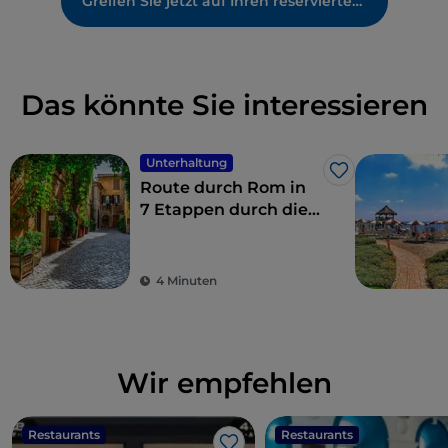
Greifen Sie jetzt auf Ihren reservierten Bereich zu
Das könnte Sie interessieren
Unterhaltung
Like
Route durch Rom in
7 Etappen durch die
Kulissen der Serie
Skam Italien, in denen
die Einwohner Roms
4 Minuten
Tag für Tag leben
Wir empfehlen
Restaurants
Restaurants