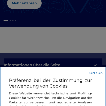
Mehr erfahren
Informationen über die Seite
Schließen
Nützliche Links
Präferenz bei der Zustimmung zur
Verwendung von Cookies
Login
Diese Website verwendet technische und Profiling-
Cookies für Werbezwecke, um die Navigation auf der
Bleiben wir in Kontakt
Website zu verbessern und aggregierte Analysen