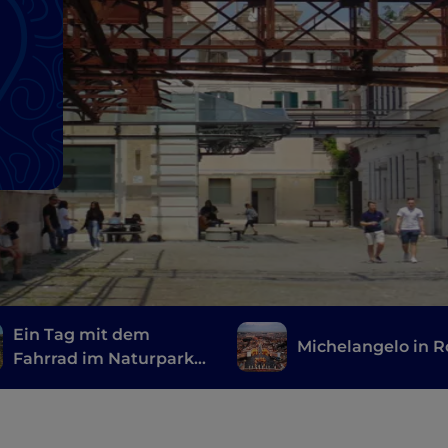
Ein Tag mit dem
Michelangelo in 
Fahrrad im Naturpark
der Monti Simbruini,
nur wenige Schritte
von Rom entfernt