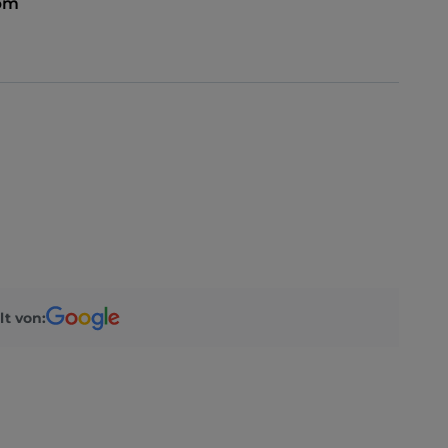
 pm
lt von: