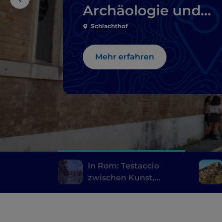
Archäologie und
römischem
Schlachthof
Streetfood
Mehr erfahren
In Rom: Testaccio
zwischen Kunst,
Archäologie und
römischem Streetfood