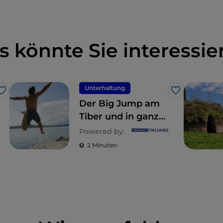
s könnte Sie interessie
Unterhaltung
Like
Like
Der Big Jump am
Tiber und in ganz
Europa
Powered by:
2 Minuten