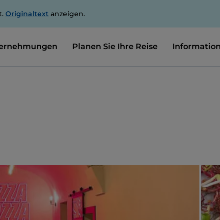
t.
Originaltext
anzeigen.
ernehmungen
Planen Sie Ihre Reise
Informatio