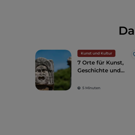
Da
Kunst und Kultur
7 Orte für Kunst,
Geschichte und
Kultur, eine Stunde
von Rom entfernt
5 Minuten