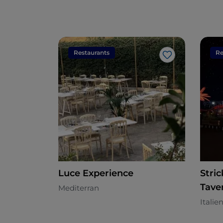
Restaurants
Re
Like
Luce Experience
Stri
Taver
Mediterran
Italie