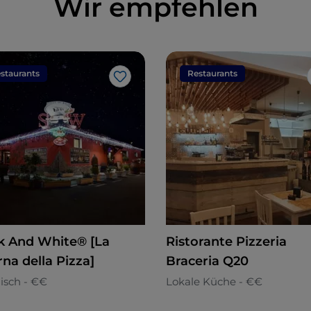
Wir empfehlen
staurants
Restaurants
Like
ck And White® [La
Ristorante Pizzeria
na della Pizza]
Braceria Q20
nisch - €€
Lokale Küche - €€