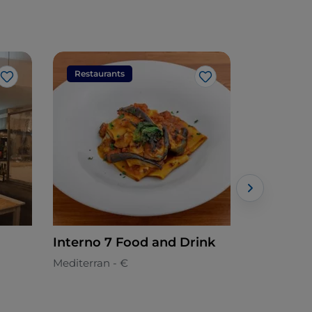
Restaurants
Restaura
Like
Like
Interno 7 Food and Drink
Spirito "
Panineria
Mediterran - €
Amerikanis