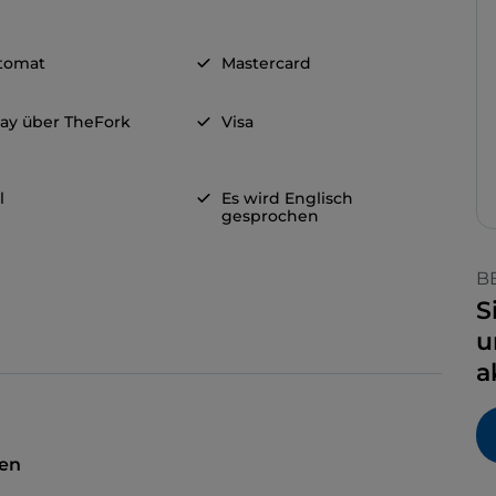
tomat
Mastercard
ay über TheFork
Visa
l
Es wird Englisch
gesprochen
B
S
u
a
sen