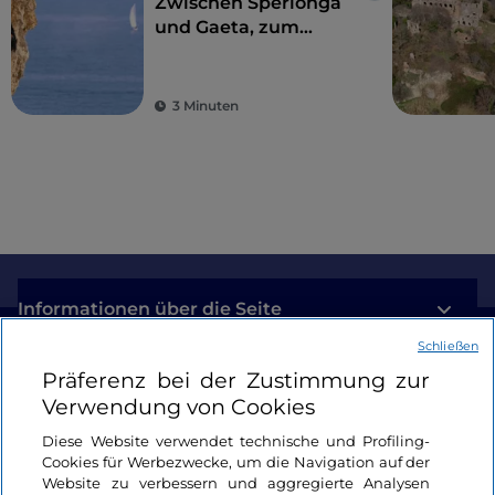
Zwischen Sperlonga
und Gaeta, zum
Klettern mit Blick auf
das Meer
3 Minuten
Informationen über die Seite
Schließen
Nützliche Links
Präferenz bei der Zustimmung zur
Verwendung von Cookies
Login
Diese Website verwendet technische und Profiling-
Cookies für Werbezwecke, um die Navigation auf der
Bleiben wir in Kontakt
Website zu verbessern und aggregierte Analysen