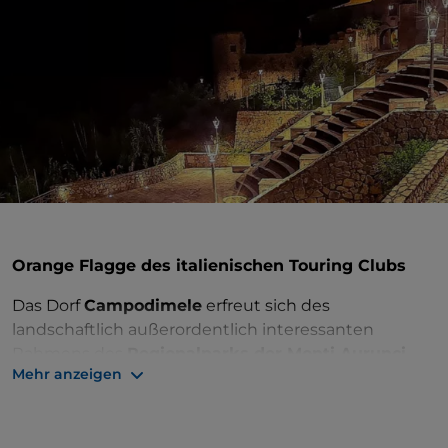
Orange Flagge des italienischen Touring Clubs
Das Dorf
Campodimele
erfreut sich des
landschaftlich außerordentlich interessanten
Rahmens des
Regionalparks der Monti Aurunci
.
Mehr anzeigen
Es lädt dazu ein, in aller Ruhe und zu Fuß das
mittelalterliche
historische Zentrum
zu entdecken,
das von einer Mauer mit zwölf zylindrischen, kürzlich