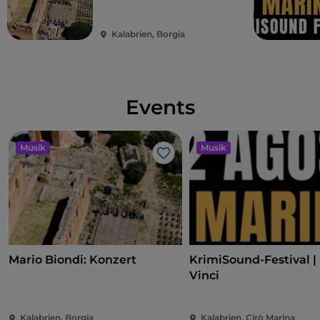
Kalabrien, Borgia
Events
Musik
Musik
Like
Mario Biondi: Konzert
KrimiSound-Festival |
Vinci
Kalabrien, Borgia
Kalabrien, Cirò Marina