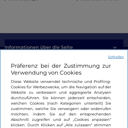
Informationen über die Seite
Schließen
Nützliche Links
Präferenz bei der Zustimmung zur
Verwendung von Cookies
Login
Diese Website verwendet technische und Profiling-
Cookies für Werbezwecke, um die Navigation auf der
Bleiben wir in Kontakt
Website zu verbessern und aggregierte Analysen
durchzuführen. Sie können jederzeit entscheiden,
welchen Cookies (nach Kategorien unterteilt) Sie
zustimmen, welche Sie verweigern oder widerrufen
möchten, indem Sie auf den entsprechenden
Abschnitt zugreifen und auf „Cookies anpassen“
klicken. Durch Klicken auf „Alle zulassen“ stimmen