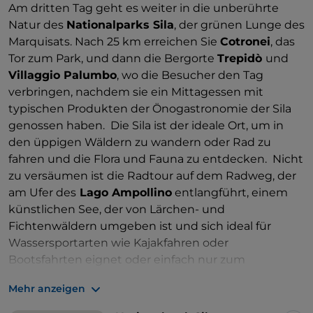
Am dritten Tag geht es weiter in die unberührte
Natur des
Nationalparks Sila
, der grünen Lunge des
Marquisats. Nach 25 km erreichen Sie
Cotronei
, das
Tor zum Park, und dann die Bergorte
Trepidò
und
Villaggio Palumbo
, wo die Besucher den Tag
verbringen, nachdem sie ein Mittagessen mit
typischen Produkten der Önogastronomie der Sila
genossen haben. Die Sila ist der ideale Ort, um in
den üppigen Wäldern zu wandern oder Rad zu
fahren und die Flora und Fauna zu entdecken. Nicht
zu versäumen ist die Radtour auf dem Radweg, der
am Ufer des
Lago Ampollino
entlangführt, einem
künstlichen See, der von Lärchen- und
Fichtenwäldern umgeben ist und sich ideal für
Wassersportarten wie Kajakfahren oder
Bootsfahrten eignet oder einfach nur zum
Entspannen. Für die Übernachtung können Sie
Mehr anzeigen
zwischen einer Hütte oder einem Hotel wählen.