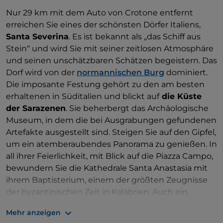
Nur 29 km mit dem Auto von Crotone entfernt
erreichen Sie eines der schönsten Dörfer Italiens,
Santa Severina
. Es ist bekannt als „das Schiff aus
Stein“ und wird Sie mit seiner zeitlosen Atmosphäre
und seinen unschätzbaren Schätzen begeistern. Das
Dorf wird von der
normannischen Burg
dominiert.
Die imposante Festung gehört zu den am besten
erhaltenen in Süditalien und blickt auf
die Küste
der Sarazenen
. Sie beherbergt das Archäologische
Museum, in dem die bei Ausgrabungen gefundenen
Artefakte ausgestellt sind. Steigen Sie auf den Gipfel,
um ein atemberaubendes Panorama zu genießen. In
all ihrer Feierlichkeit, mit Blick auf die Piazza Campo,
bewundern Sie die Kathedrale Santa Anastasia mit
ihrem Baptisterium, einem der größten Zeugnisse
der byzantinischen Zeit in Kalabrien. Auch ein
Besuch des
Diözesanmuseums
, in dem eine reiche
Mehr anzeigen
Sammlung sakraler Kunstwerke aufbewahrt wird,