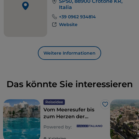
SP50, 88900 Crotone KR,
Erinnerungen.
Italia
+39 0962 934814
Website
Weitere Informationen
Das könnte Sie interessieren
Reiseidee
Like
Vom Meeresufer bis
zum Herzen der
Berge: Kalabrien,
Powered by:
Hüter der Zeit
Kalabrien