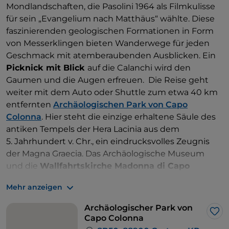
Mondlandschaften, die Pasolini 1964 als Filmkulisse
für sein „Evangelium nach Matthäus“ wählte. Diese
faszinierenden geologischen Formationen in Form
von Messerklingen bieten Wanderwege für jeden
Geschmack mit atemberaubenden Ausblicken. Ein
Picknick mit Blick
auf die Calanchi wird den
Gaumen und die Augen erfreuen. Die Reise geht
weiter mit dem Auto oder Shuttle zum etwa 40 km
entfernten
Archäologischen Park von Capo
Colonna
. Hier steht die einzige erhaltene Säule des
antiken Tempels der Hera Lacinia aus dem
5. Jahrhundert v. Chr., ein eindrucksvolles Zeugnis
der Magna Graecia. Das Archäologische Museum
und die
Wallfahrtskirche Madonna di Capo
Colonna
runden das Erlebnis ab, indem sie die
Mehr anzeigen
Spuren von Aeneas nachzeichnen und die heilige
Atmosphäre des Ortes einatmen. Am Abend kehren
Archäologischer Park von
die Besucher zum Hafen von Crotone zurück und
Lik
Capo Colonna
beenden ihre Reise mit einer Fülle unvergesslicher