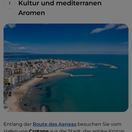
Kultur und mediterranen
Aromen
Entlang der
Route des Aeneas
besuchen Sie vom
Hafen von
Crotone
aus die Stadt, das antike Kroton,