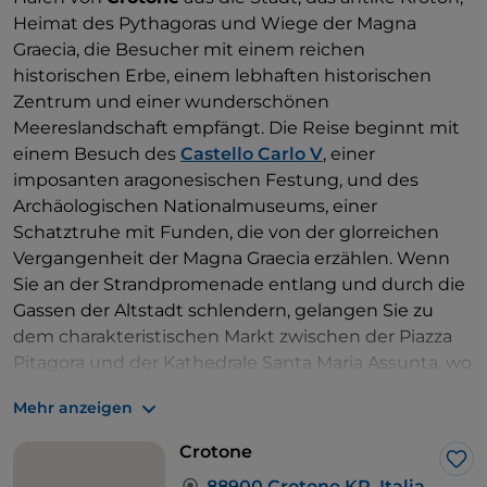
Heimat des Pythagoras und Wiege der Magna
Graecia, die Besucher mit einem reichen
historischen Erbe, einem lebhaften historischen
Zentrum und einer wunderschönen
Meereslandschaft empfängt. Die Reise beginnt mit
einem Besuch des
Castello Carlo V
, einer
imposanten aragonesischen Festung, und des
Archäologischen Nationalmuseums, einer
Schatztruhe mit Funden, die von der glorreichen
Vergangenheit der Magna Graecia erzählen. Wenn
Sie an der Strandpromenade entlang und durch die
Gassen der Altstadt schlendern, gelangen Sie zu
dem charakteristischen Markt zwischen der Piazza
Pitagora und der Kathedrale Santa Maria Assunta, wo
Sie sich zum Mittagessen von den authentischen
Mehr anzeigen
Aromen Kalabriens mit typischen lokalen Produkten
wie dem Pecorino Crotonese DOP, der Sardella, die
Crotone
als Kaviar Kalabriens bekannt ist, und einem
Lik
88900 Crotone KR, Italia