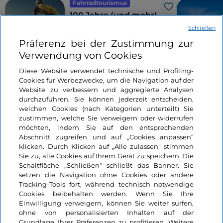
Fahrradtourismus
Like
100 Jahre (und mehr)
italienischer
Schließen
Radsport: Orte, die
Präferenz bei der Zustimmung zur
man nicht verpassen
Verwendung von Cookies
sollte
7 Minuten
Diese Website verwendet technische und Profiling-
Cookies für Werbezwecke, um die Navigation auf der
Website zu verbessern und aggregierte Analysen
durchzuführen. Sie können jederzeit entscheiden,
welchen Cookies (nach Kategorien unterteilt) Sie
zustimmen, welche Sie verweigern oder widerrufen
möchten, indem Sie auf den entsprechenden
Abschnitt zugreifen und auf „Cookies anpassen“
klicken. Durch Klicken auf „Alle zulassen“ stimmen
Informationen über die Seite
Sie zu, alle Cookies auf Ihrem Gerät zu speichern. Die
Schaltfläche „Schließen“ schließt das Banner. Sie
setzen die Navigation ohne Cookies oder andere
Nützliche Links
Tracking-Tools fort, während technisch notwendige
Cookies beibehalten werden. Wenn Sie Ihre
Einwilligung verweigern, können Sie weiter surfen,
Login
ohne von personalisierten Inhalten auf der
Grundlage Ihrer Präferenzen zu profitieren. Weitere