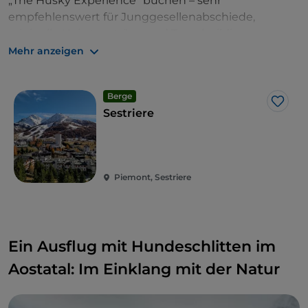
„The Husky Experience“ buchen – sehr
empfehlenswert für Junggesellenabschiede,
originelle Heiratsanträge und Teambuilding-
Erlebnisse im Schnee.
Mehr anzeigen
Berge
Like
Sestriere
Piemont, Sestriere
Ein Ausflug mit Hundeschlitten im
Aostatal: Im Einklang mit der Natur