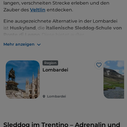
langen, verschneiten Strecke erleben und den
Zauber des
Veltlin
entdecken.
Eine ausgezeichnete Alternative in der Lombardei
ist
Huskyland
, die
italienische Sleddog-Schule von
Ponte di Legno
. Diese bietet außer
Einführungsausflüge, die sich ideal für Kinder
Mehr anzeigen
eignen, auch Mehrtageskurse für ein wirklich
interessantes Erlebnis an.
Region
Like
Lombardei
Lombardei
Sleddog im Trentino – Adrenalin und