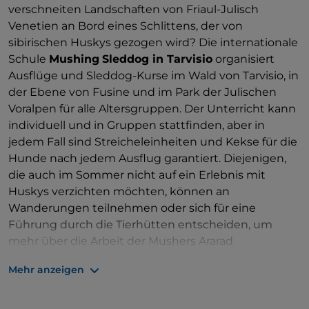
verschneiten Landschaften von Friaul-Julisch
Venetien an Bord eines Schlittens, der von
sibirischen Huskys gezogen wird? Die internationale
Schule
Mushing
Sleddog in Tarvisio
organisiert
Ausflüge und Sleddog-Kurse im Wald von Tarvisio, in
der Ebene von Fusine und im Park der Julischen
Voralpen für alle Altersgruppen. Der Unterricht kann
individuell und in Gruppen stattfinden, aber in
jedem Fall sind Streicheleinheiten und Kekse für die
Hunde nach jedem Ausflug garantiert. Diejenigen,
die auch im Sommer nicht auf ein Erlebnis mit
Huskys verzichten möchten, können an
Wanderungen teilnehmen oder sich für eine
Führung durch die Tierhütten entscheiden, um
mehr über die Arbeit der Mushers Ararad
Khatchikian und Monica D'Eliso, den beiden
Mehr anzeigen
Ausbildern der Schule, zu erfahren.