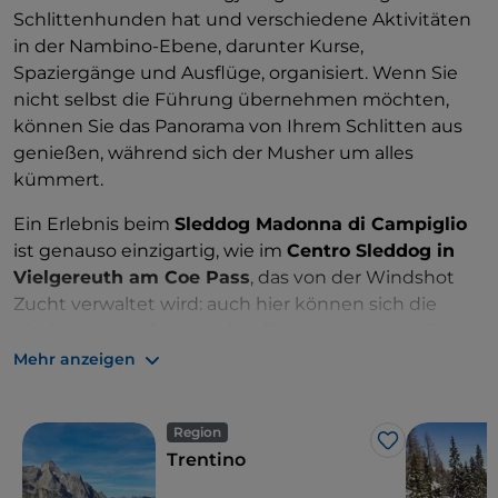
Schlittenhunden hat und verschiedene Aktivitäten
in der Nambino-Ebene, darunter Kurse,
Spaziergänge und Ausflüge, organisiert. Wenn Sie
nicht selbst die Führung übernehmen möchten,
können Sie das Panorama von Ihrem Schlitten aus
genießen, während sich der Musher um alles
kümmert.
Ein Erlebnis beim
Sleddog Madonna di Campiglio
ist genauso einzigartig, wie im
Centro Sleddog in
Vielgereuth am Coe Pass
, das von der Windshot
Zucht verwaltet wird: auch hier können sich die
Kinder diesem Sport an hierfür vorgesehenen Tagen
nähern, aber auch Erwachsene können
Mehr anzeigen
adrenalingeladene Erfahrungen im Schnee mit
3 oder 4 Hunden pro Schlitten erleben.
Region
Like
Trentino