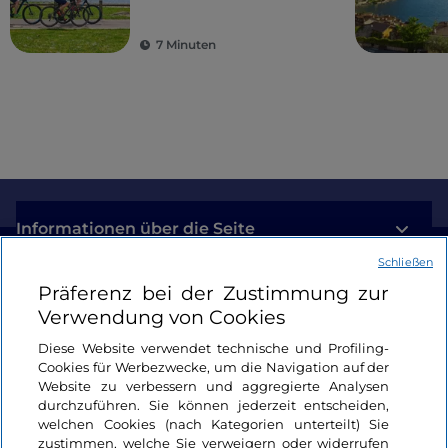
7 Minuten
Informationen über die Seite
Schließen
Nützliche Links
Präferenz bei der Zustimmung zur
Verwendung von Cookies
Login
Diese Website verwendet technische und Profiling-
Cookies für Werbezwecke, um die Navigation auf der
Bleiben wir in Kontakt
Website zu verbessern und aggregierte Analysen
durchzuführen. Sie können jederzeit entscheiden,
welchen Cookies (nach Kategorien unterteilt) Sie
zustimmen, welche Sie verweigern oder widerrufen