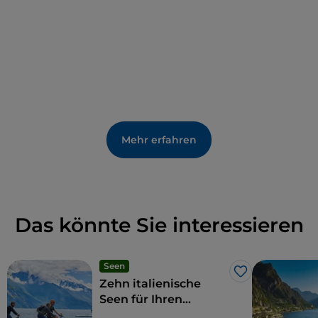
geworfen wurden. Nach einer anderen Variante
liegen am Boden des Sees alle ihre Schatztruhen
voller Kostbarkeiten, weil sie es vorzogen, sie ins
Wasser zu werfen, anstatt sie dem Herzog Filippo
Maria Visconti zu überlassen, der sie besiegt hatte.
Mehr erfahren
Das könnte Sie interessieren
Seen
Like
Zehn italienische
Seen für Ihren
Aktivurlaub