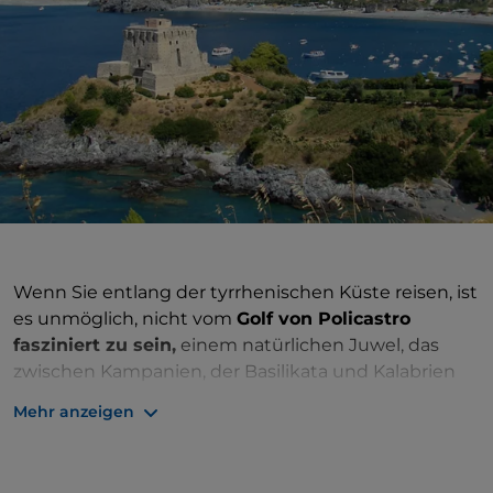
Wenn Sie entlang der tyrrhenischen Küste reisen, ist
es unmöglich, nicht vom
Golf von Policastro
fasziniert zu sein,
einem natürlichen Juwel, das
zwischen Kampanien, der Basilikata und Kalabrien
eingebettet ist. Dieser Küstenabschnitt erstreckt
Mehr anzeigen
sich über etwa 80 Kilometer von Marina di Camerota
bis Scalea und umfasst die bekannten Orte Sapri,
Maratea und Praia a Mare.