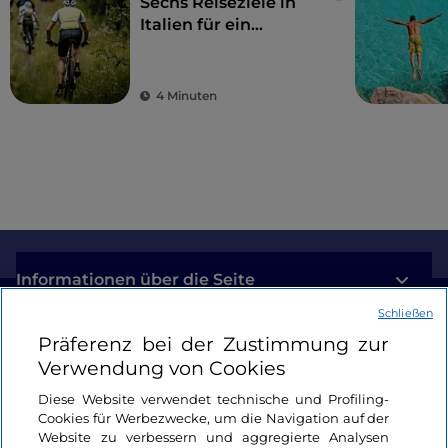
007-Saga, in dem der Bahnhof von Sapri, die
Sechs Reiseziele in
Italien für ein
eindrucksvollen Meerblicke, die man von der
abenteuerliches und
Staatsstraße 18 Tirrena inferiore genießt, und der
adrenalingeladenes
wunderschöne
Strand
von Cent'Ammari di Maratea
Osterwochenende
zu sehen sind.
4 Minuten
Informationen über die Seite
Schließen
Nützliche Links
Präferenz bei der Zustimmung zur
Verwendung von Cookies
Login
Diese Website verwendet technische und Profiling-
Cookies für Werbezwecke, um die Navigation auf der
Bleiben wir in Kontakt
Website zu verbessern und aggregierte Analysen