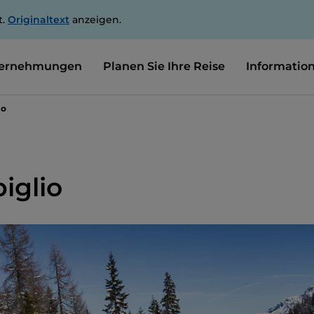
t.
Originaltext
anzeigen.
ernehmungen
Planen Sie Ihre Reise
Informatio
io
iglio