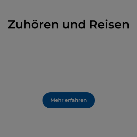
bieten Luxusboutiquen
und Haute-Couture-
Hier ist der abendliche Aperitif ein echtes Muss, vor
 von Kaiser Franz Joseph stattfindet, das heute
Zuhören und Reisen
r angesagteste Treffpunkt der Gegend ist.
Mehr erfahren