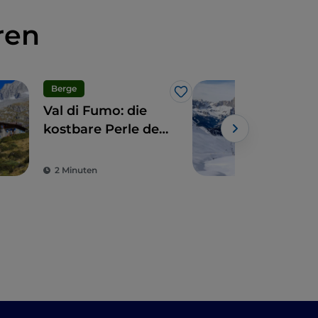
ren
Berge
Like
Val di Fumo: die
Pozz
kostbare Perle des
The
westlichen
Wan
Trentino
dem
2 Minuten
3 M
der
Tre