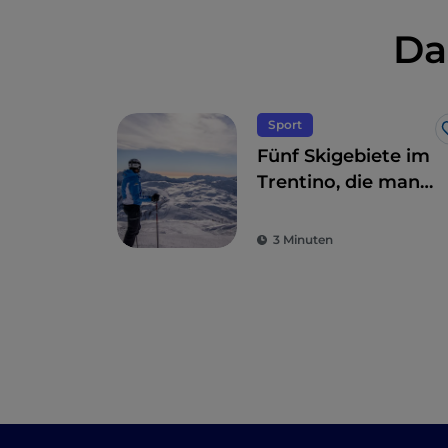
Da
Sport
Fünf Skigebiete im
Trentino, die man
sich nicht
entgehen lassen
3 Minuten
sollte