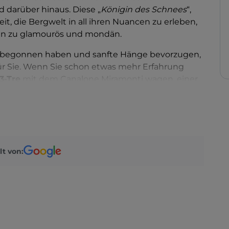
 darüber hinaus. Diese „
Königin des Schnees
“,
it, die Bergwelt in all ihren Nuancen zu erleben,
 hin zu glamourös und mondän.
n begonnen haben und sanfte Hänge bevorzugen,
für Sie. Wenn Sie schon etwas mehr Erfahrung
3-Tre
mit dem Canalone Miramonti wagen, einer
ezialdisziplin Slalom. Geübte und erfahrene
recherischem Tempo die Spinale Direttissima
2.100 m bis auf 1.550 m im Dorf hinabführt und ein
mawanderungen
Ihr Herz höher schlagen lassen,
ri, den Sie in 45 Minuten zurücklegen können. Sie
lt von:
huhwanderung
entlang des Nambino-Sees
tigen ist.
Die Via
dei Fevri hingegen ist eine
 von mehr als 750 Metern, die zu einem
orf führt.
auernhöfen
, Einrichtungen und Restaurants mit
 die Kleinsten gesorgt.