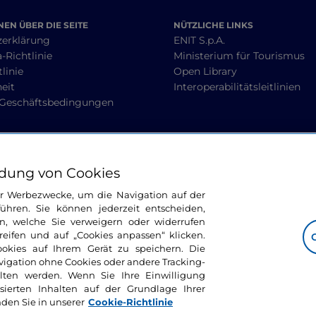
EN ÜBER DIE SEITE
NÜTZLICHE LINKS
zerklärung
ENIT S.p.A.
-Richtlinie
Ministerium für Tourismus
linie
Open Library
heit
Interoperabilitätsleitlinien
 Geschäftsbedingungen
BLEIBEN WIR IN KONTAKT
dung von Cookies
ür Werbezwecke, um die Navigation auf der
ühren. Sie können jederzeit entscheiden,
n, welche Sie verweigern oder widerrufen
ifen und auf „Cookies anpassen“ klicken.
ookies auf Ihrem Gerät zu speichern. Die
avigation ohne Cookies oder andere Tracking-
alten werden. Wenn Sie Ihre Einwilligung
sierten Inhalten auf der Grundlage Ihrer
nden Sie in unserer
Cookie-Richtlinie