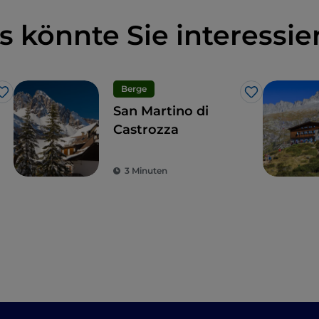
s könnte Sie interessie
Berge
Like
Like
San Martino di
Castrozza
3 Minuten