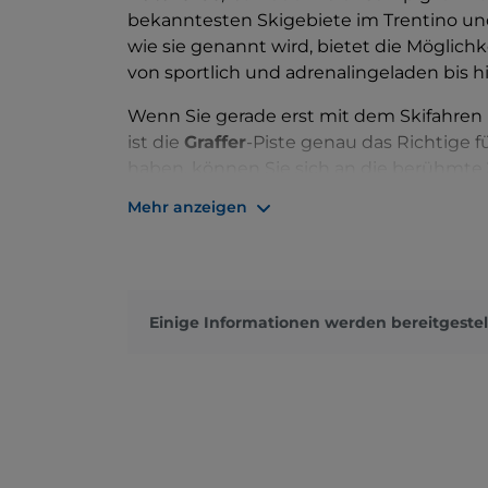
bekanntesten Skigebiete im Trentino und
wie sie genannt wird, bietet die Möglichke
von sportlich und adrenalingeladen bis
Wenn Sie gerade erst mit dem Skifahre
ist die
Graffer
-Piste genau das Richtige 
haben, können Sie sich an die berühmte
festen Etappe des
Skiweltcups
in der Sp
Mehr anzeigen
Skifahrer hingegen können sich in halsb
hinunterstürzen, die von einer Höhe von 
Gefälle von 70 % aufweist. Wenn
Panora
empfehlen wir Ihnen den Sentiero dei Sio
Einige Informationen werden bereitgestel
können auch eine erholsame
Schneesc
unternehmen, die in 70 Minuten zu bewäl
lange Route mit einem Höhenunterschied
sensationellen Ausblick auf das gesamte D
Mit einem Familienpark, Miniclubs,
Lernb
speziellem Service für Kinder ist auch für