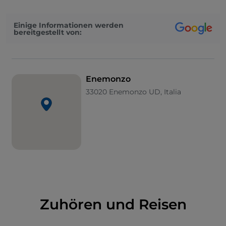
und Taziano
, eine
Erzpriesterkirche aus dem 11. bis
12. Jahrhundert, die im 18. Jahrhundert nach einem
Einige Informationen werden
Erdbeben wieder aufgebaut und in den 80er Jahren
bereitgestellt von:
nach dem verheerenden Erdbeben, das das Friaul
1976 traf, erneut restauriert wurde. Die hellen
Innenräume gipfeln in der erhebenden
„
Auferstehung“
(1855), die an der Decke des
Enemonzo
Hauptschiffes mit Fresken bemalt ist, während das
33020 Enemonzo UD, Italia
Presbyterium ein Gemälde beherbergt, das der
Werkstatt des Manieristen Alessandro Maganza aus
Vicenza zugeschrieben wird. Nicht weit entfernt, im
Herzen des Dorfes, befindet sich
die
kleine Kirche
,
die der
Beata Vergine della Consolazione
gewidmet ist und im Laufe der Jahrhunderte
ebenfalls verschiedenen Änderungen unterzogen
wurde, wobei jedoch das archaische Äußere erhalten
blieb. Im Inneren befindet sich ein wertvoller Altar
Zuhören und Reisen
aus geschnitztem und vergoldetem Holz, ein Werk
aus dem 17. Jahrhundert, das vom Bildhauer