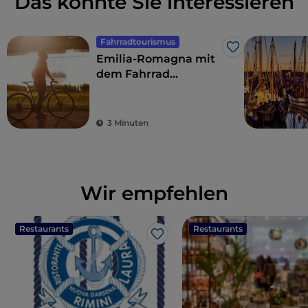
Das könnte Sie interessieren
Fahrradtourismus
Like
Emilia-Romagna mit
dem Fahrrad
zwischen Meer,
Hinterland und
Sangiovese
3 Minuten
Wir empfehlen
Restaurants
Restaurants
Like