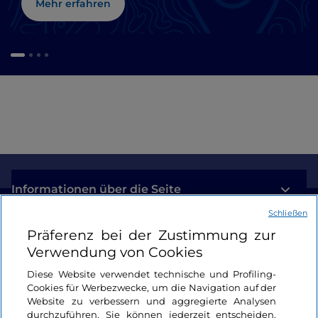
Mehr erfahren
Informationen über die Seite
Schließen
Nützliche Links
Präferenz bei der Zustimmung zur
Verwendung von Cookies
Login
Diese Website verwendet technische und Profiling-
Cookies für Werbezwecke, um die Navigation auf der
Bleiben wir in Kontakt
Website zu verbessern und aggregierte Analysen
durchzuführen. Sie können jederzeit entscheiden,