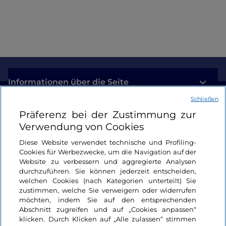
Informationen über die Seite
Schließen
Nützliche Links
Präferenz bei der Zustimmung zur
Verwendung von Cookies
Login
Diese Website verwendet technische und Profiling-
Cookies für Werbezwecke, um die Navigation auf der
Bleiben wir in Kontakt
Website zu verbessern und aggregierte Analysen
durchzuführen. Sie können jederzeit entscheiden,
welchen Cookies (nach Kategorien unterteilt) Sie
zustimmen, welche Sie verweigern oder widerrufen
möchten, indem Sie auf den entsprechenden
Abschnitt zugreifen und auf „Cookies anpassen“
klicken. Durch Klicken auf „Alle zulassen“ stimmen