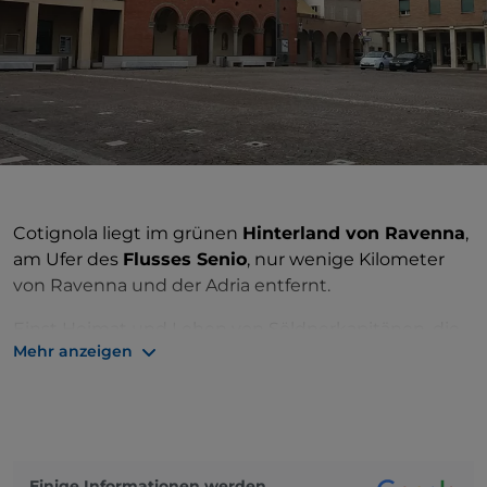
Cotignola liegt im grünen
Hinterland von Ravenna
,
am Ufer des
Flusses Senio
, nur wenige Kilometer
von Ravenna und der Adria entfernt.
Einst Heimat und Lehen von Söldnerkapitänen, die
Mehr anzeigen
während der Bombardierung der Senio-Linie im
Zweiten Weltkrieg vollständig zerstört wurden, ist
der Ort heute eine
lebendige und moderne
Stadt
,
die jedoch noch
Erinnerungen an die alte Pracht
bewahrt.
Einige Informationen werden