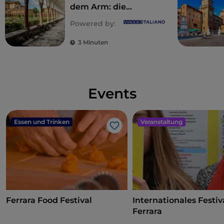
dem Arm: die
Romane von Giorgio
Powered by:
Bassani
3 Minuten
Events
Essen und Trinken
Veranstaltung
Like
Ferrara Food Festival
Internationales Festiv
Ferrara