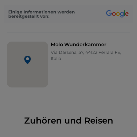
zwischen dem Herzen der Stadt und den
Wasserstraßen bildet. Ein wirklich einzigartiger Ort,
Einige Informationen werden
bereitgestellt von:
um an Veranstaltungen teilzunehmen, den Abend
zu verbringen, insbesondere bei Sonnenuntergang,
und einen Aperitif zu trinken, während man die
Kulisse des Abendrots über dem Wasser genießt.
Molo Wunderkammer
Via Darsena, 57, 44122 Ferrara FE,
Italia
Zuhören und Reisen