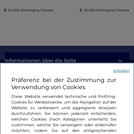
Emilia-Romagna, Ferrara
Emilia-Romagna, Ferrara
Informationen über die Seite
Schließen
Nützliche Links
Präferenz bei der Zustimmung zur
Verwendung von Cookies
Login
Diese Website verwendet technische und Profiling-
Cookies für Werbezwecke, um die Navigation auf der
Bleiben wir in Kontakt
Website zu verbessern und aggregierte Analysen
durchzuführen. Sie können jederzeit entscheiden,
welchen Cookies (nach Kategorien unterteilt) Sie
zustimmen, welche Sie verweigern oder widerrufen
möchten, indem Sie auf den entsprechenden