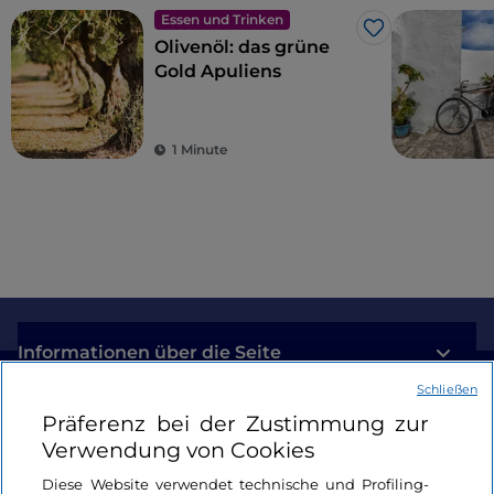
Essen und Trinken
Like
Olivenöl: das grüne
Gold Apuliens
1 Minute
Informationen über die Seite
Schließen
Nützliche Links
Präferenz bei der Zustimmung zur
Verwendung von Cookies
Login
Diese Website verwendet technische und Profiling-