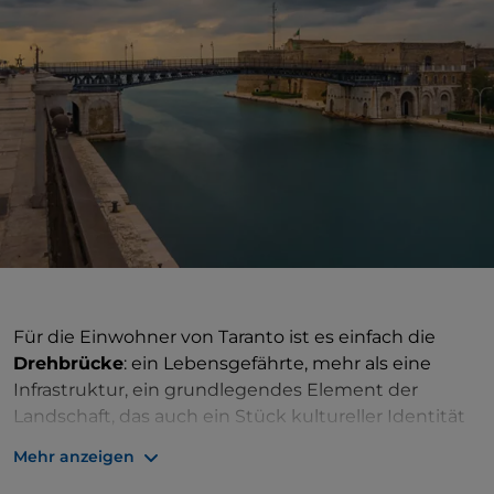
Für die Einwohner von Taranto ist es einfach die
Drehbrücke
: ein Lebensgefährte, mehr als eine
Infrastruktur, ein grundlegendes Element der
Landschaft, das auch ein Stück kultureller Identität
ist. Der große niedrige Bogen der
Brücke S.
Mehr anzeigen
Francesco di Paola
ist in der Tat das
Bindeglied