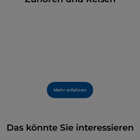
Marinemilitärarsenals von Taranto dient
, das sich
im
Mar Piccolo befindet
: Unweigerlich drängen sich
Neugierige, Verwandte und Freunde der Seeleute
an der Strandpromenade, um sie zu begrüßen.
Mehr erfahren
Das könnte Sie interessieren