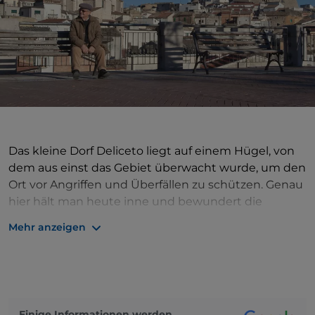
Das kleine Dorf Deliceto liegt auf einem Hügel, von
dem aus einst das Gebiet überwacht wurde, um den
Ort vor Angriffen und Überfällen zu schützen. Genau
hier hält man heute inne und bewundert die
Aussicht auf die umliegende grüne Landschaft mit
Mehr anzeigen
ihren Eichenwäldern, der mediterranen Macchia,
den Olivenhainen und Weinbergen sowie den
Haselnuss-, Wildbirnen- und Eschenbäumen:
Außerdem gibt es hier viele wilde Orchideen. Die
Geschichte und die Identität des Dorfes offenbaren
Einige Informationen werden