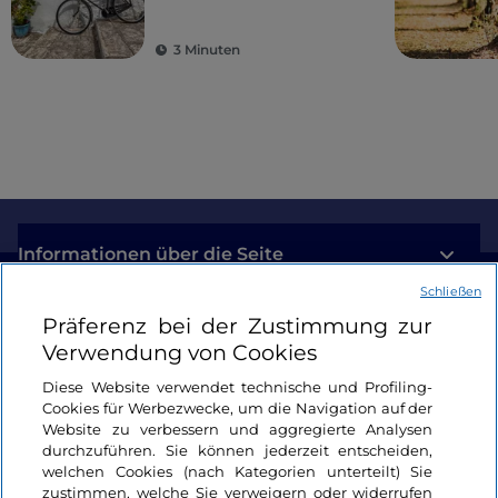
Olivenbäumen und
schmucken Dörfern
3 Minuten
Informationen über die Seite
Schließen
Nützliche Links
Präferenz bei der Zustimmung zur
Verwendung von Cookies
Login
Diese Website verwendet technische und Profiling-
Cookies für Werbezwecke, um die Navigation auf der
Bleiben wir in Kontakt
Website zu verbessern und aggregierte Analysen
durchzuführen. Sie können jederzeit entscheiden,
welchen Cookies (nach Kategorien unterteilt) Sie
zustimmen, welche Sie verweigern oder widerrufen