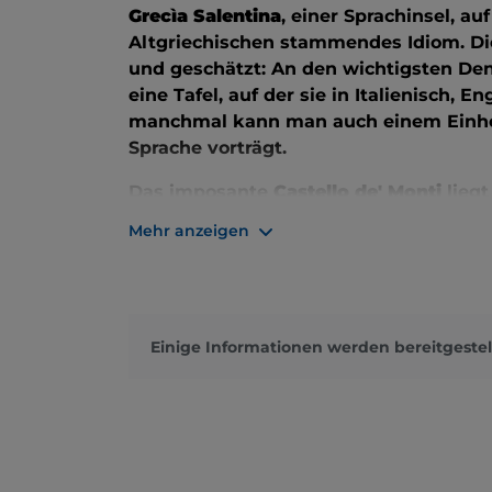
Grecìa Salentina
, einer Sprachinsel, au
Altgriechischen stammendes Idiom. Die
und geschätzt: An den wichtigsten De
eine Tafel, auf der sie in Italienisch, 
manchmal kann man auch einem Einheim
Sprache vorträgt.
Das imposante
Castello de' Monti
liegt
stammt aus dem Mittelalter und ist he
Mehr anzeigen
von großem künstlerischen Wert ein b
Konferenzen, Veranstaltungen und Zer
Restaurant und eine Cafeteria. Bei ein
kann man das reiche architektonische,
Einige Informationen werden bereitgestel
bewundern, aus dem die
Chiesa Madre
den Innenraum mit einem beeindruckend
bekannt als
Arco Lucchetti (Lucchetti
byzantinischer, klassischer und islamisc
dem Durchschreiten des Tores stehen zu
bewundern.