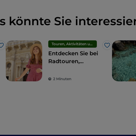
s könnte Sie interessie
Touren, Aktivitäten und Erlebnisse
Like
Like
Entdecken Sie bei
Radtouren,
Kochkursen und
Mittagessen zu
2 Minuten
Hause die wahre
Seele von Lecce