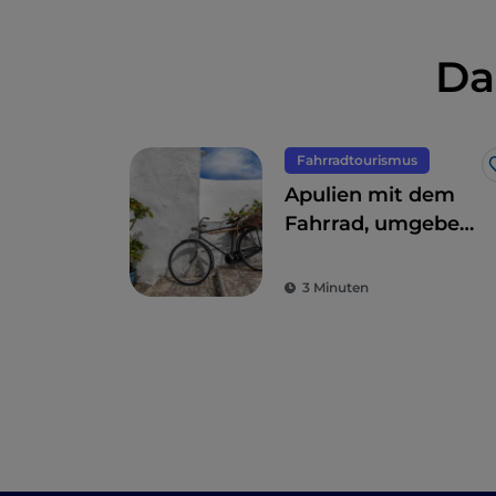
Da
Fahrradtourismus
Apulien mit dem
Fahrrad, umgeben
von Trulli,
Olivenbäumen und
3 Minuten
schmucken
Dörfern