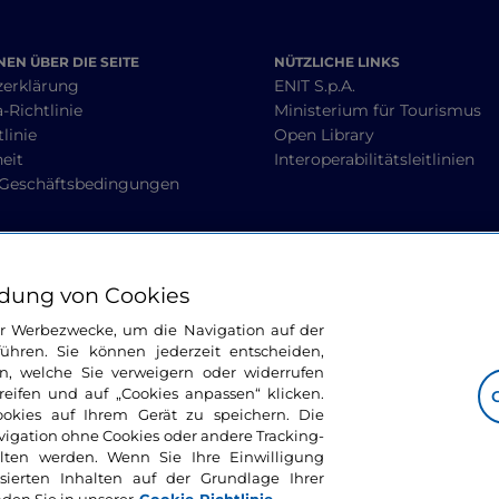
EN ÜBER DIE SEITE
NÜTZLICHE LINKS
zerklärung
ENIT S.p.A.
-Richtlinie
Ministerium für Tourismus
linie
Open Library
heit
Interoperabilitätsleitlinien
 Geschäftsbedingungen
BLEIBEN WIR IN KONTAKT
dung von Cookies
ür Werbezwecke, um die Navigation auf der
ühren. Sie können jederzeit entscheiden,
n, welche Sie verweigern oder widerrufen
ifen und auf „Cookies anpassen“ klicken.
ookies auf Ihrem Gerät zu speichern. Die
avigation ohne Cookies oder andere Tracking-
alten werden. Wenn Sie Ihre Einwilligung
sierten Inhalten auf der Grundlage Ihrer