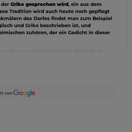
f der
Griko gesprochen wird
, ein aus dem
se Tradition wird auch heute noch gepflegt
nkmälern des Dorfes findet man zum Beispiel
Englisch und Griko beschrieben ist, und
ischen zuhören, der ein Gedicht in dieser
 am Eingang der historischen
Altstadt
: Es
ute mit seiner reich verzierten Hauptfassade
esonders lebendiger Ort, an dem Führungen,
emonien organisiert werden, aber auch ein
em Spaziergang durch die Straßen der Altstadt
 historische und archäologische Erbe
lt von:
 San Nicola herausragt
, deren zentrale Rosette
en Mosaik erhellt. Das antike Portal,
-Bogen)
, ist mit dichten Schnitzereien
her Inspiration verziert: Es empfiehlt sich, vor
 bleiben und sie einfach eine Zeit lang zu