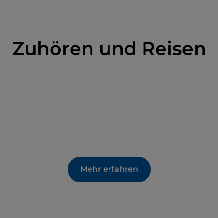
ren sollte, sind der weiße
Trüffel von
süße Gurke, die im Sommer als Obst oder in
Zuhören und Reisen
rch verschiedene Veranstaltungen belebt,
lla Taranta im
August und
DAS SEI-Festival
im
Mehr erfahren