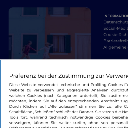
INFORMATION
Datenschut
Social-Media
Cookie-Richt
Barrierefrei
Allgemeine
Präferenz bei der Zustimmung zur Verwen
Diese Website verwendet technische und Profiling-Cookies f
Website zu verbessern und aggregierte Analysen durchzuf
welchen Cookies (nach Kategorien unterteilt) Sie zustimme
möchten, indem Sie auf den entsprechenden Abschnitt zugre
Durch Klicken auf „Alle zulassen“ stimmen Sie zu, alle C
Schaltfläche „Schließen“ schließt das Banner. Sie setzen die N
Tools fort, während technisch notwendige Cookies beibeh
verweigern, können Sie weiter surfen, ohne von personali