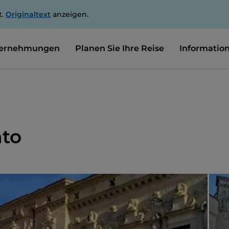
t.
Originaltext
anzeigen.
ernehmungen
Planen Sie Ihre Reise
Informatio
nto