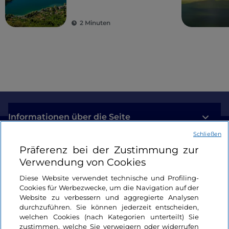
echte Sportler
2 Minuten
Informationen über die Seite
Schließen
Nützliche Links
Präferenz bei der Zustimmung zur
Verwendung von Cookies
Login
Diese Website verwendet technische und Profiling-
Cookies für Werbezwecke, um die Navigation auf der
Bleiben wir in Kontakt
Website zu verbessern und aggregierte Analysen
durchzuführen. Sie können jederzeit entscheiden,
welchen Cookies (nach Kategorien unterteilt) Sie
zustimmen, welche Sie verweigern oder widerrufen