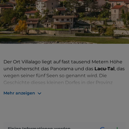
Der Ort Villalago liegt auf fast tausend Metern Höhe
und beherrscht das Panorama und das
Lacu-Tal
, das
wegen seiner fünf Seen so genannt wird. Die
Geschichte dieses kleinen Dorfes in der Provinz
L'Aquila reicht weit zurück: Die Stadt, wie wir sie
Mehr anzeigen
heute kennen, wurde im 11. Jahrhundert von
Benediktinermönchen gegründet, während sie im
späten Mittelalter unter der Kontrolle verschiedener
Feudalfamilien stand. Wie eine Burg oder eine
Festung fasziniert es durch sein altes Wesen:
Einige Informationen werden