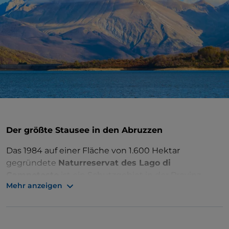
Der größte Stausee in den Abruzzen
Das 1984 auf einer Fläche von 1.600 Hektar
gegründete
Naturreservat des Lago di
Campotosto
ist ein Schutzgebiet in der Provinz
Mehr anzeigen
L'Aquila
. Das Gebiet umfasst den größten Stausee
der Region und fällt in den
Nationalpark Gran Sasso
und Monti della Laga
.