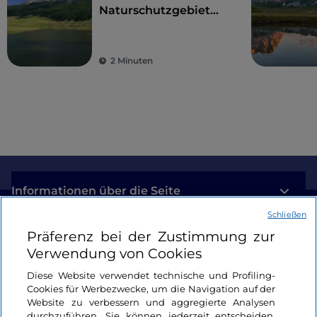
Naturschutzgebiet
Lago di Campotosto,
zwischen Trekking
und Wassersport
2 Minuten
Informationen über die Seite
Schließen
Nützliche Links
Präferenz bei der Zustimmung zur
Verwendung von Cookies
Login
Diese Website verwendet technische und Profiling-
Cookies für Werbezwecke, um die Navigation auf der
Bleiben wir in Kontakt
Website zu verbessern und aggregierte Analysen
durchzuführen. Sie können jederzeit entscheiden,