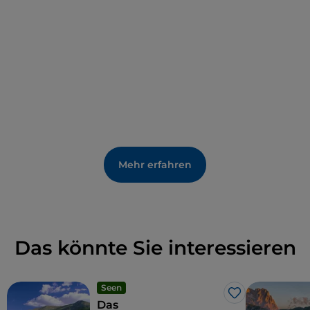
die bei Sportlern beliebt sind, wie den
Passo delle
Capannelle
, ein Ziel für Motorradfahrertreffen und
Motorradsport, sowie die
Skigebiete
Campo
Imperatore und Prati di Tivo. Der See ist auch mit
den touristischen Reitwegen des Gran Sasso und
der Hauptstraße des Parks verbunden.
Mehr erfahren
Das könnte Sie interessieren
Seen
Like
Das