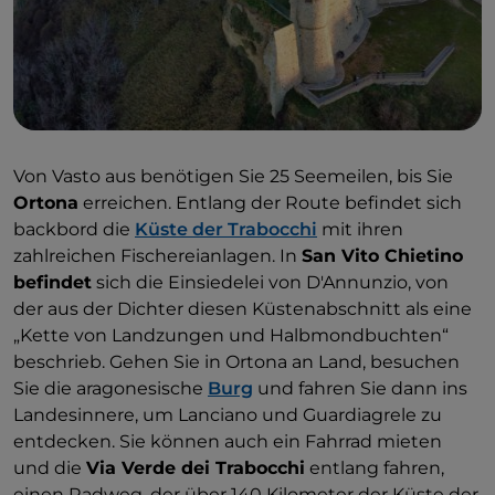
Von Vasto aus benötigen Sie 25 Seemeilen, bis Sie
Ortona
erreichen. Entlang der Route befindet sich
backbord die
Küste der Trabocchi
mit ihren
zahlreichen Fischereianlagen. In
San Vito Chietino
befindet
sich die Einsiedelei von D'Annunzio, von
der aus der Dichter diesen Küstenabschnitt als eine
„Kette von Landzungen und Halbmondbuchten“
beschrieb. Gehen Sie in Ortona an Land, besuchen
Sie die aragonesische
Burg
und fahren Sie dann ins
Landesinnere, um Lanciano und Guardiagrele zu
entdecken. Sie können auch ein Fahrrad mieten
und die
Via Verde dei Trabocchi
entlang fahren,
einen Radweg, der über 140 Kilometer der Küste der