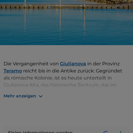
Die Vergangenheit von
Giulianova
in der Provinz
Teramo
reicht bis in die Antike zurück: Gegründet
als römische Kolonie, ist es heute unterteilt in
Giulianova Alta, das historische Zentrum, das im
15. Jahrhundert auf dem Hügel erbaut wurde, und
Mehr anzeigen
Giulianova Lido
am Meer, das sich im
20. Jahrhundert entwickelte, hauptsächlich dank
des Fischereihafens. Die
Fischertradition
ist hier
sehr stark und der Fang wird in verschiedene
Regionen exportiert. Der Hafen bleibt das Herz des
Einige Informationen werden