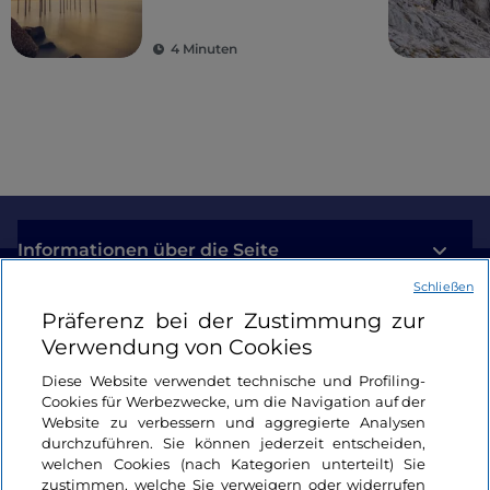
Bergen
4 Minuten
Informationen über die Seite
Schließen
Nützliche Links
Präferenz bei der Zustimmung zur
Verwendung von Cookies
Login
Diese Website verwendet technische und Profiling-
Cookies für Werbezwecke, um die Navigation auf der
Bleiben wir in Kontakt
Website zu verbessern und aggregierte Analysen
durchzuführen. Sie können jederzeit entscheiden,
welchen Cookies (nach Kategorien unterteilt) Sie
zustimmen, welche Sie verweigern oder widerrufen