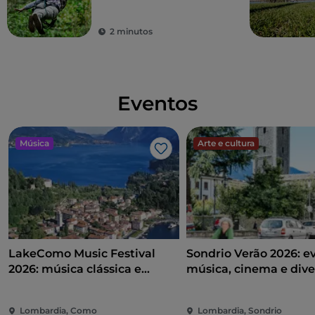
2 minutos
Eventos
Música
Arte e cultura
Gosto
LakeComo Music Festival
Sondrio Verão 2026: e
2026: música clássica e
música, cinema e dive
contemporânea entre vilas e
coração da cidade
jardins no Lago de Como
Lombardia, Como
Lombardia, Sondrio