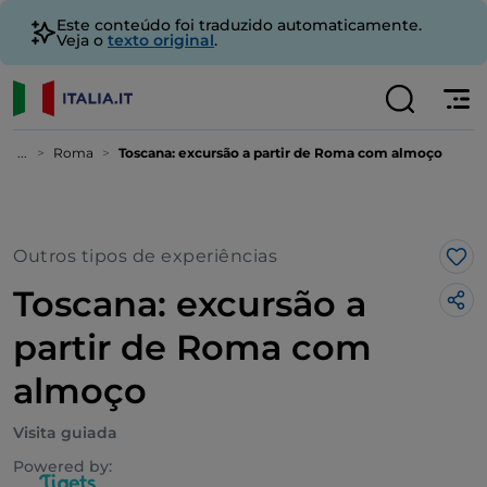
Este conteúdo foi traduzido automaticamente.
Veja o
texto original
.
...
Roma
Toscana: excursão a partir de Roma com almoço
Outros tipos de experiências
Gos
Toscana: excursão a
partir de Roma com
almoço
Visita guiada
Powered by: