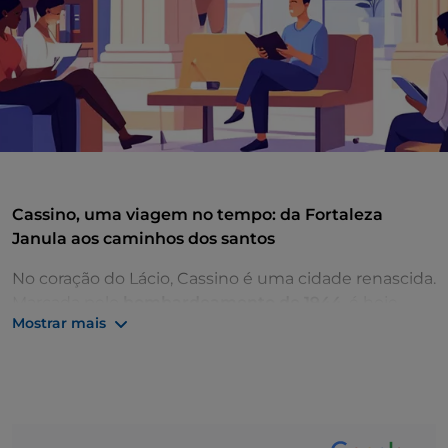
Cassino, uma viagem no tempo: da Fortaleza
Janula aos caminhos dos santos
No coração do Lácio, Cassino é uma cidade renascida.
Marcada pelo
bombardeamento de 1944
, é hoje
Mostrar mais
uma encruzilhada de histórias, ponto de chegada do
Caminho de São Bento
e ponto de partida para
novas aventuras. Aqui, cada pedra fala de destruições
e reconstruções, num convite a descobrir um lugar
repleto de surpresas.