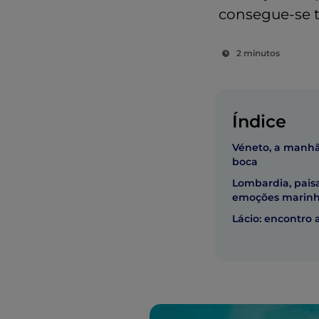
consegue-se t
2 minutos
Índice
Véneto, a manhã
boca
Lombardia, pais
emoções marin
Lácio: encontro 