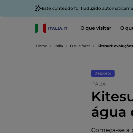
Este conteúdo foi traduzido automaticame
O que visitar
O que
Home
Itália
O que fazer
Kitesurf: evoluções
Desporto
ITÁLIA
Kitesu
água 
Começa-se a p