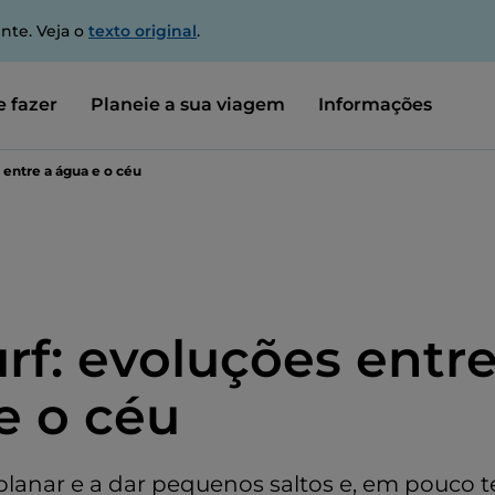
nte. Veja o
texto original
.
 fazer
Planeie a sua viagem
Informações
 entre a água e o céu
rf: evoluções entre
e o céu
lanar e a dar pequenos saltos e, em pouco 