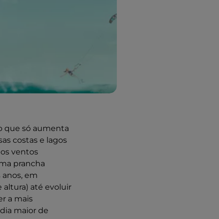
, o que só aumenta
sas costas e lagos
 os ventos
uma prancha
s anos, em
ltura) até evoluir
er a mais
 dia maior de