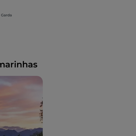
e Garda
marinhas