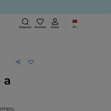
PT
Pesquisar
Favoritos
Entrar
Gosto
 a
tempo,