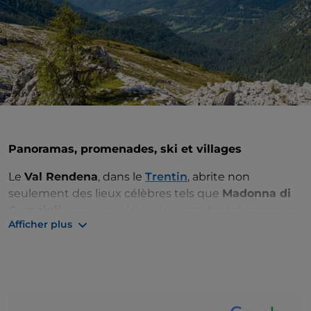
Panoramas, promenades, ski et villages
Le
Val Rendena
, dans le
Trentin
, abrite non
seulement des lieux célèbres tels que
Madonna di
Campiglio
, mais recèle également des trésors moins
Afficher plus
connus à découvrir.
Dans l'
église de San Vigilio à Pinzolo
, à 774 mètres
d'altitude, se trouve la magnifique fresque de la
Danse macabre
de Simone Baschenis. De là, vous
pouvez rejoindre, en télécabine, l'un des plus beaux