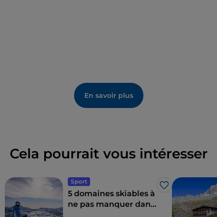
goûts ne manquent pas non plus. Chaque été, un
festival de musique en haute altitude
appelé « I
suoni delle Dolomiti » (Les sons des Dolomites) se
tient dans le Trentin, avec des rendez-vous allant de
la musique classique au jazz.
En savoir plus
Cela pourrait vous intéresser
Sport
J’aime
5 domaines skiables à
ne pas manquer dans
le Trentin