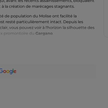
ui, avant les récents assainissements, bloquaient
t à la création de marécages stagnants.
ité de population du Molise ont facilité la
st resté particulièrement intact. Depuis les
ir, vous pouvez voir à l'horizon la silhouette des
eux promontoire du
Gargano
.
ova Cliternia
de Campomarino, le voyageur peut
e, où est conservé un tableau de la Vierge vénéré
occasion de la fête patronale au mois d'août.