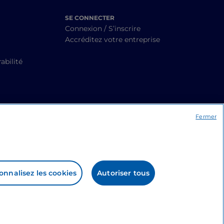
SE CONNECTER
Connexion / S’inscrire
Accréditez votre entreprise
abilité
Fermer
onnalisez les cookies
Autoriser tous