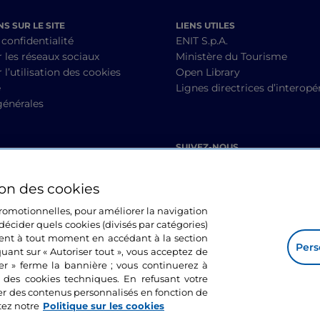
S SUR LE SITE
LIENS UTILES
 confidentialité
ENIT S.p.A.
r les réseaux sociaux
Ministère du Tourisme
 l’utilisation des cookies
Open Library
é
Lignes directrices d’interopér
générales
SUIVEZ-NOUS
ion des cookies
 promotionnelles, pour améliorer la navigation
décider quels cookies (divisés par catégories)
ment à tout moment en accédant à la section
Pers
quant sur « Autoriser tout », vous acceptez de
mer » ferme la bannière ; vous continuerez à
n des cookies techniques. En refusant votre
er des contenus personnalisés en fonction de
tez notre
Politique sur les cookies