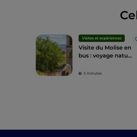
Ce
Visites et expériences
Visite du Molise en
bus : voyage nature
au milieu des
merveilles de la
3 minutes
région