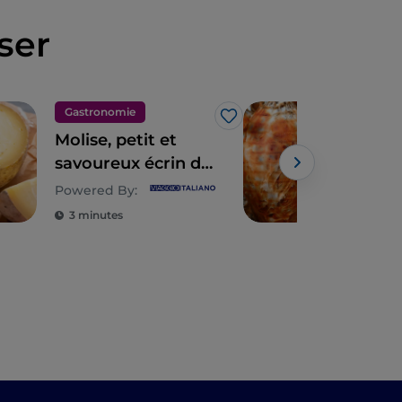
ser
Gastronomie
Gas
J’aime
Molise, petit et
Le 
savoureux écrin de
gas
plats et de produits
Powered By:
« identitaires »
3 minutes
4 m