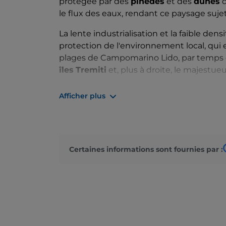
protégée par des
pinèdes
et des
dunes
q
le flux des eaux, rendant ce paysage suje
La lente industrialisation et la faible dens
protection de l'environnement local, qui e
plages de Campomarino Lido, par temps cla
îles
Tremiti
et, plus à droite, le majestu
Non loin de la mer, dans le hameau de
Nu
Afficher plus
visiter le sanctuaire de la Madonna Grand
et objet de pèlerinage, en particulier à l'
Certaines informations sont fournies par :