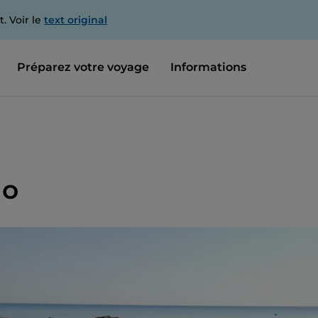
. Voir le
text original
Préparez votre voyage
Informations
do