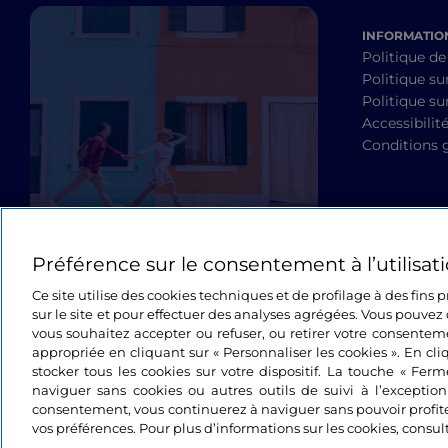
INFORMATION
Politique de
Politique su
Politique sur
Accessibilit
Conditions 
Préférence sur le consentement à l’utilisat
Ce site utilise des cookies techniques et de profilage à des fins
sur le site et pour effectuer des analyses agrégées. Vous pouvez 
vous souhaitez accepter ou refuser, ou retirer votre consente
appropriée en cliquant sur « Personnaliser les cookies ». En cli
stocker tous les cookies sur votre dispositif. La touche « Fer
naviguer sans cookies ou autres outils de suivi à l’exceptio
consentement, vous continuerez à naviguer sans pouvoir profit
vos préférences. Pour plus d’informations sur les cookies, consul