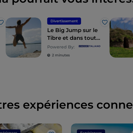
Divertissement
J’aime
J’aime
Le Big Jump sur le
Tibre et dans toute
l'Europe
Powered By:
2 minutes
tres expériences conne
périences
Expériences