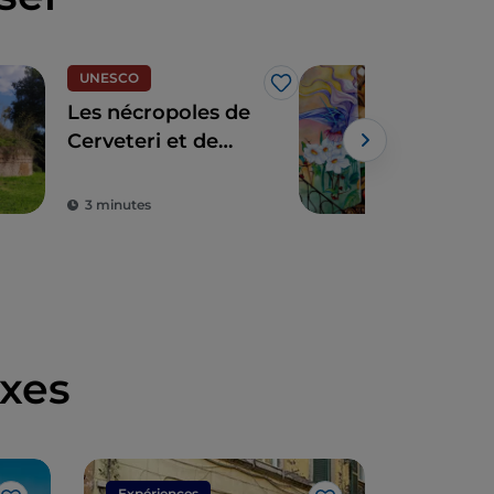
UNESCO
Vill
J’aime
Les nécropoles de
Roc
Cerveteri et de
terr
Tarquinia, un
sécu
voyage dans le
lég
3 minutes
3 m
temps
xes
Expériences
Expérien