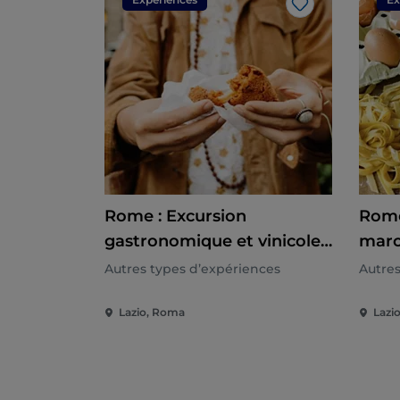
J’aime
Rome : Excursion
Rome
gastronomique et vinicole
marc
au coucher du soleil
cuisi
Autres types d’expériences
Autres
Lazio, Roma
Lazi