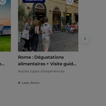
J’aime
J’aime
Rome : Dégustations
Civita di
e
alimentaires + Visite guidée
Montepulc
du Trastevere et du Ghetto
Circuit 
Autres types d’expériences
Autres type
juif
+ Déjeune
Lazio, Roma
Lazio, Rom