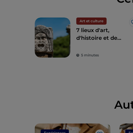
Art et culture
7 lieux d'art,
d'histoire et de
culture à une
heure de Rome
5 minutes
Au
Expériences
Ex