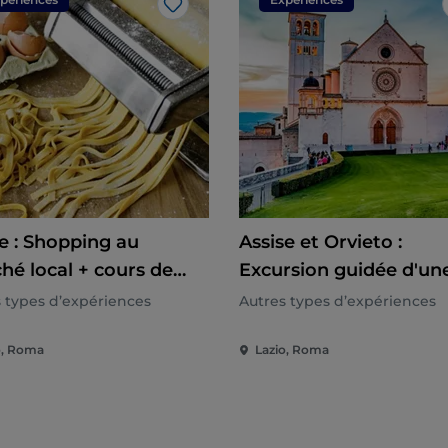
J’aime
 : Shopping au
Assise et Orvieto :
hé local + cours de
Excursion guidée d'un
ne
journée depuis Rome
 types d’expériences
Autres types d’expériences
o, Roma
Lazio, Roma