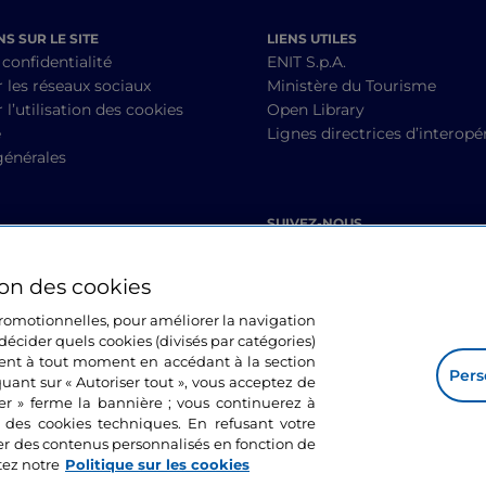
S SUR LE SITE
LIENS UTILES
 confidentialité
ENIT S.p.A.
r les réseaux sociaux
Ministère du Tourisme
 l’utilisation des cookies
Open Library
é
Lignes directrices d’interopér
générales
SUIVEZ-NOUS
ion des cookies
 promotionnelles, pour améliorer la navigation
décider quels cookies (divisés par catégories)
ment à tout moment en accédant à la section
Pers
quant sur « Autoriser tout », vous acceptez de
mer » ferme la bannière ; vous continuerez à
n des cookies techniques. En refusant votre
er des contenus personnalisés en fonction de
tez notre
Politique sur les cookies