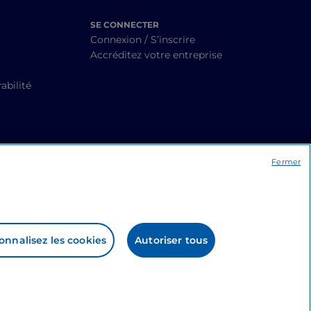
SE CONNECTER
Connexion / S’inscrire
Accréditez votre entreprise
abilité
Fermer
onnalisez les cookies
Autoriser tous