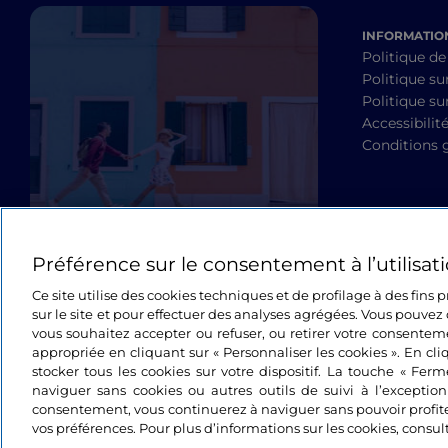
INFORMATION
Politique de
Politique su
Politique sur
Accessibilit
Conditions 
Préférence sur le consentement à l’utilisat
Ce site utilise des cookies techniques et de profilage à des fins
sur le site et pour effectuer des analyses agrégées. Vous pouvez 
vous souhaitez accepter ou refuser, ou retirer votre consente
appropriée en cliquant sur « Personnaliser les cookies ». En cli
stocker tous les cookies sur votre dispositif. La touche « Fer
naviguer sans cookies ou autres outils de suivi à l’exceptio
consentement, vous continuerez à naviguer sans pouvoir profit
vos préférences. Pour plus d’informations sur les cookies, consul