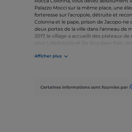
Rocca Colonna, vous devez absolument visi
Palazzo Mocci sur la même place, une élég
forteresse sur l'acropole, détruite et recon
Colonna et le pape, prison de Jacopo-ne d
deux portes de la ville dans l'anneau de m
2017, le village a accueilli des plateaux 
pour Lollobrigida et De Sica dans Pain, a
dans Le Fédéral, de 1961. Parmi les plaisirs
Afficher plus
sentinelle Slow Food, est le roi de l'it
juillet.
Certaines informations sont fournies par :