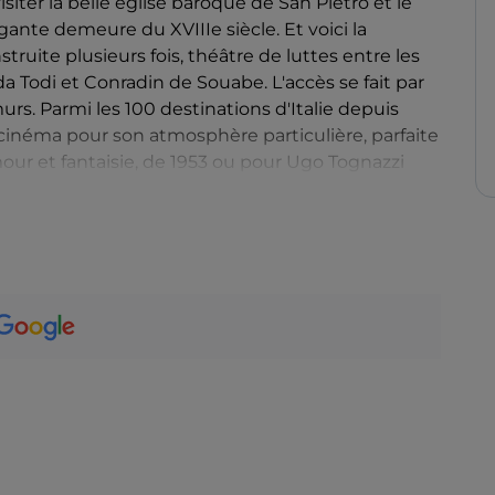
ter la belle église baroque de San Pietro et le
ante demeure du XVIIIe siècle. Et voici la
struite plusieurs fois, théâtre de luttes entre les
a Todi et Conradin de Souabe. L'accès se fait par
urs. Parmi les 100 destinations d'Italie depuis
de cinéma pour son atmosphère particulière, parfaite
mour et fantaisie, de 1953 ou pour Ugo Tognazzi
 à ne pas manquer, le biscuit « Giglietto »,
inéraire œnogastronomique du dernier dimanche de