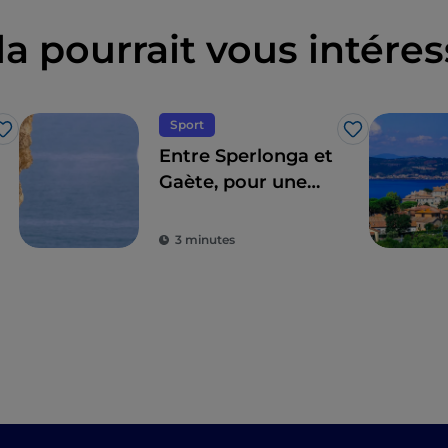
la pourrait vous intéres
Sport
J’aime
J’aime
Entre Sperlonga et
Gaète, pour une
ascension avec vue
sur la mer
3 minutes