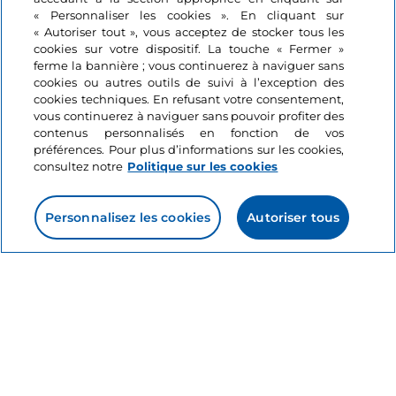
« Personnaliser les cookies ». En cliquant sur
septembre en Italie
Powered By:
« Autoriser tout », vous acceptez de stocker tous les
cookies sur votre dispositif. La touche « Fermer »
6 minutes
ferme la bannière ; vous continuerez à naviguer sans
cookies ou autres outils de suivi à l’exception des
cookies techniques. En refusant votre consentement,
vous continuerez à naviguer sans pouvoir profiter des
contenus personnalisés en fonction de vos
préférences. Pour plus d’informations sur les cookies,
consultez notre
Politique sur les cookies
Personnalisez les cookies
Autoriser tous
Informations sur le site
Liens utiles
Se connecter
Suivez-nous