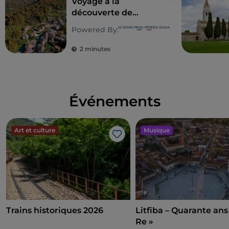
Voyage à la
découverte de
Cividale del Friuli et
Powered By:
des vallées du
Natisone
2 minutes
Événements
Art et culture
Musique
J’aime
Trains historiques 2026
Litfiba – Quarante ans
Re »