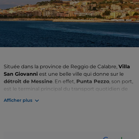
Située dans la province de Reggio de Calabre,
Villa
San Giovanni
est une belle ville qui donne sur le
détroit de Messine
. En effet,
Punta Pezzo
, son port,
est le terminal principal du transport quotidien de
locaux, de touristes et d'insulaires vers et depuis la
Afficher plus
Sicile
.
Le centre de Villa San Giovanni, autrefois appelé
« fosse » parce qu'il a été creusé par les Romains, ne
présente pas de bâtiments ou de monuments
particuliers qui prouvent le passage des différentes