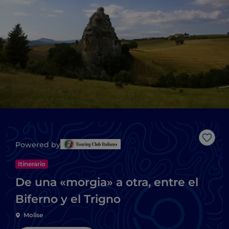
Me g
Powered by
Itinerario
De una «morgia» a otra, entre el
Biferno y el Trigno
Molise