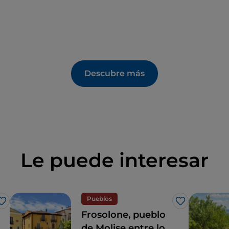
Descubre más
Le puede interesar
Pueblos
Me gusta
Me gusta
Frosolone, pueblo
de Molise entre los