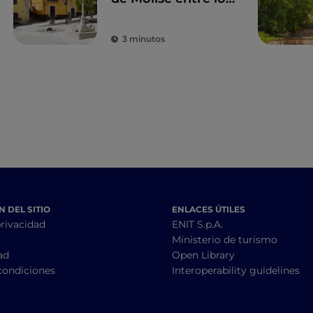
más bellos de Italia
3 minutos
 DEL SITIO
ENLACES ÚTILES
privacidad
ENIT S.p.A.
Ministerio de turismo
ad
Open Library
condiciones
Interoperability guidelines