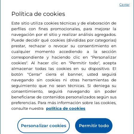
Un viaje para recordar, en nombre de la cultura, la
Acceso
Cerrar
naturaleza y la comida de Molise. Un destino para
Política de cookies
descubrir en cualquier época del año.
Estamos en contacto
Este sitio utiliza cookies técnicas y de elaboración de
perfiles con fines promocionales, para mejorar la
navegación por el sitio y realizar análisis agregados.
Puede decidir qué cookies (divididas por categorías)
prestar, rechazar o revocar su consentimiento en
cualquier momento accediendo a la sección
correspondiente y haciendo clic en "Personalizar
cookies". Al hacer clic en "Permitir todo", acepta
almacenar todas las cookies en su dispositivo. El
botón "Cerrar" cierra el banner, usted seguirá
navegando sin cookies ni otras herramientas de
seguimiento que no sean técnicas. Si deniega su
consentimiento, seguirá navegando sin poder
beneficiarse de contenidos personalizados según sus
preferencias. Para más información sobre las cookies,
consulte nuestra
política de cookies
Personalizar cookies
Permitir todo