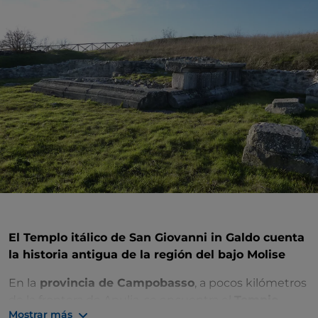
El Templo itálico de San Giovanni in Galdo cuenta
la historia antigua de la región del bajo Molise
En la
provincia de Campobasso
, a pocos kilómetros
de la frontera de Apulia, se encuentra el
Tempio
Mostrar más
Italico di San Giovanni in Galdo
, espléndido