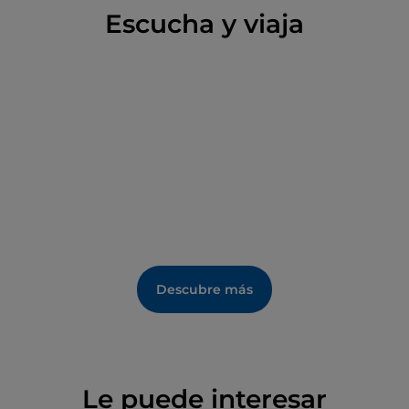
Escucha y viaja
por completo y se reconstruyó el nuevo centro
medieval de San Giovanni más abajo en el valle.
Lo que queda del antiguo emplazamiento es el
escenario, con su suelo rojo con baldosas blancas
como el marfil, sus cornisas y restos de columnas
que debían estar en el inicio del templo. En la parte
posterior había una zona cerrada, en cuyo subsuelo
se encontraron monedas de diferentes épocas,
prueba de que allí se veneraba una estatua.
Los objetos sagrados que se utilizaban durante las
ceremonias se encontraron en la parte más periférica
Descubre más
del templo, así como en las logias y en la parte
posterior de los muros. Entre ellos hay cerámicas,
monedas y lámparas de aceite, pero además del
material ceremonial, se desenterraron partes de los
muros del podio y del suelo.
Le puede interesar