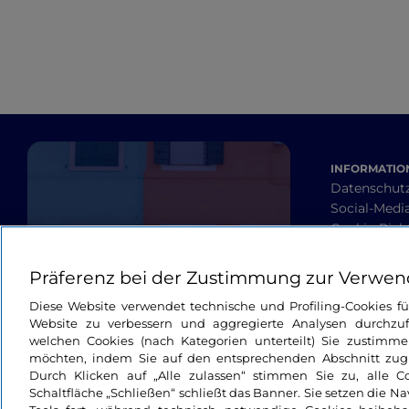
INFORMATION
Datenschut
Social-Media
Cookie-Richt
Barrierefrei
Allgemeine
Präferenz bei der Zustimmung zur Verwen
Diese Website verwendet technische und Profiling-Cookies f
Website zu verbessern und aggregierte Analysen durchzuf
welchen Cookies (nach Kategorien unterteilt) Sie zustimme
möchten, indem Sie auf den entsprechenden Abschnitt zugre
Durch Klicken auf „Alle zulassen“ stimmen Sie zu, alle C
Schaltfläche „Schließen“ schließt das Banner. Sie setzen die N