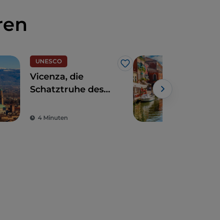
ren
UNESCO
Kuns
Like
Vicenza, die
Ven
Schatztruhe des
bez
Palladio
sei
kün
4 Minuten
5 M
his
und
ele