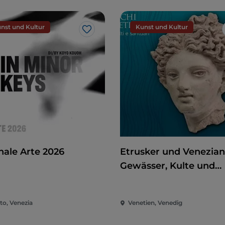
nst und Kultur
Kunst und Kultur
Like
nale Arte 2026
Etrusker und Venezian
Gewässer, Kulte und
Heiligtümer
to, Venezia
Venetien, Venedig