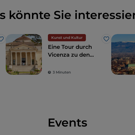
s könnte Sie interessie
Kunst und Kultur
Like
Like
Eine Tour durch
Vicenza zu den
Palladianischen
Villen und anderen
3 Minuten
versteckten Orten
Events