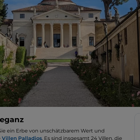
leganz
Sie ein Erbe von unschätzbarem Wert und
e
Villen Palladios
. Es sind insgesamt 24 Villen, die