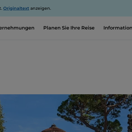
t.
Originaltext
anzeigen.
ernehmungen
Planen Sie Ihre Reise
Informatio