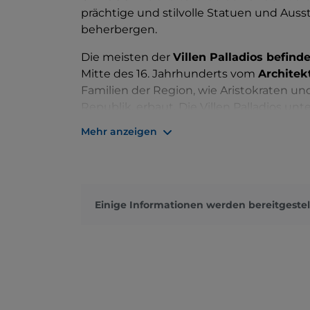
prächtige und stilvolle Statuen und Aus
beherbergen.
Die meisten der
Villen Palladios befind
Mitte des 16. Jahrhunderts vom
Architek
Familien der Region, wie Aristokraten un
Republik, erbaut. Die Villen Palladios u
toskanischen Villen der Medici, da sie nic
Mehr anzeigen
geschaffen wurden, sondern vor allem al
Die wichtigsten architektonischen Merk
die Skulpturen aus weißem Stein aus Vic
den bedeutendsten Künstlern jener Zeit 
Einige Informationen werden bereitgestel
Pisani
,
Villa Barbaro
und viele andere w
Studienobjekt für europäische und interna
Schöpfungen inspirieren ließen.