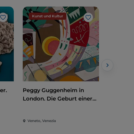
Kunst und Kultur
Kunst un
Like
Like
er.
Peggy Guggenheim in
Auronzo 
London. Die Geburt einer
Dinosauri
Sammlerin
Mammuts,
geht wei
Veneto, Venezia
Veneto, Au