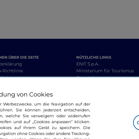
EN ÜBER DIE SEITE
NÜTZLICHE LINKS
zerklärung
ENIT S.p.A.
-Richtlinie
Ministerium für Tourismus
linie
Open Library
heit
Interoperabilitätsleitlinien
 Geschäftsbedingungen
dung von Cookies
ür Werbezwecke, um die Navigation auf der
ühren. Sie können jederzeit entscheiden,
BLEIBEN WIR IN KONTAKT
n, welche Sie verweigern oder widerrufen
ifen und auf „Cookies anpassen“ klicken.
ookies auf Ihrem Gerät zu speichern. Die
avigation ohne Cookies oder andere Tracking-