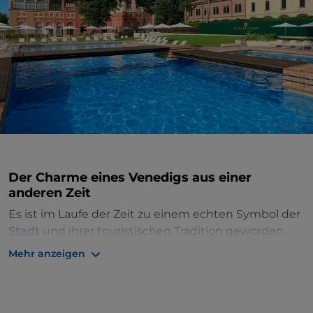
Der Charme eines Venedigs aus einer
anderen Zeit
Es ist im Laufe der Zeit zu einem echten Symbol der
Stadt
und ihrer touristischen Tradition geworden.
Das
Hotel Excelsior Venice Lido
verkörpert
Mehr anzeigen
italienische Majestät mit einer exotischen Note. Mit
seinen exklusiven goldfarbenen Stränden und
Terrassen mit Meerblick verkörpert es den Charme