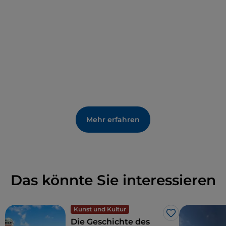
dass das Hotel ein beliebtes Ziel für
Stars ist
, die
anlässlich des Filmfestivals in die Lagune kommen.
Zu den Gästen zählen Persönlichkeiten wie Winston
Churchill, John Steinbeck und Aga Khan.
Mehr erfahren
Das könnte Sie interessieren
Kunst und Kultur
Like
Die Geschichte des