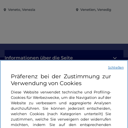
Veneto, Venezia
Venetien, Venedig
Informationen über die Seite
Schließen
Nützliche Links
Präferenz bei der Zustimmung zur
Verwendung von Cookies
Login
Diese Website verwendet technische und Profiling-
Cookies für Werbezwecke, um die Navigation auf der
Bleiben wir in Kontakt
Website zu verbessern und aggregierte Analysen
durchzuführen. Sie können jederzeit entscheiden,
welchen Cookies (nach Kategorien unterteilt) Sie
zustimmen, welche Sie verweigern oder widerrufen
möchten, indem Sie auf den entsprechenden