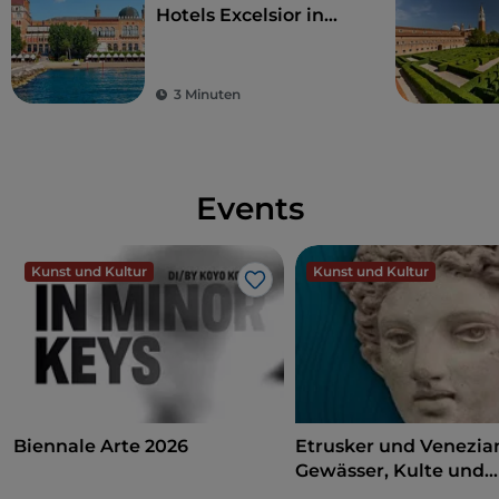
Hotels Excelsior in
Venedig, historisches
Herz und Epizentrum
des Filmfestivals
3 Minuten
Events
Kunst und Kultur
Kunst und Kultur
Like
Biennale Arte 2026
Etrusker und Venezia
Gewässer, Kulte und
Heiligtümer