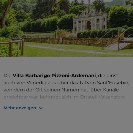
Die
Villa Barbarigo Pizzoni-Ardemani
, die einst
auch von Venedig aus über das Tal von Sant'Eusebio,
von dem der Ort seinen Namen hat, über Kanäle
erreichbar war, befindet sich im Ortsteil Valsanzibio
in Galzignano Terme in der Provinz Padua.
Mehr anzeigen
Die prächtige Villa wurde im 15. Jahrhundert von der
Familie Contarini
erworben und ging Ende des
16. Jahrhunderts an die Familie Barbarigo über.