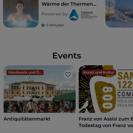
Wärme der Thermen
ein touristisches Ziel, das spielerische Elemente,
von Abano und
Natur und Kultur vereint und das Sie auf keinen Fall
Powered by:
Montegrotto im
versäumen sollten.
Winter zu erleben
5 Minuten
Events
Handwerk und Design
Kunst und Kultur
Like
Antiquitätenmarkt
Franz von Assisi zum 
Todestag von Franz v
Assisi