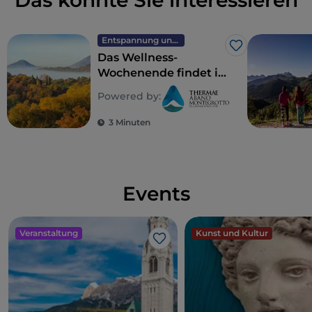
Das könnte Sie interessieren
Entspannung und Wellness
Like
Das Wellness-
Wochenende findet in
den Euganeischen
Powered by:
Thermen statt
3 Minuten
Events
Veranstaltung
Kunst und Kultur
Like