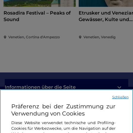
Rosadira Festival – Peaks of
Etrusker und Venezia
Sound
Gewässer, Kulte und
Heiligtümer
Venetien, Cortina d'Ampezzo
Venetien, Venedig
Informationen über die Seite
Schließen
Nützliche Links
Präferenz bei der Zustimmung zur
Verwendung von Cookies
Login
Diese Website verwendet technische und Profiling-
Cookies für Werbezwecke, um die Navigation auf der