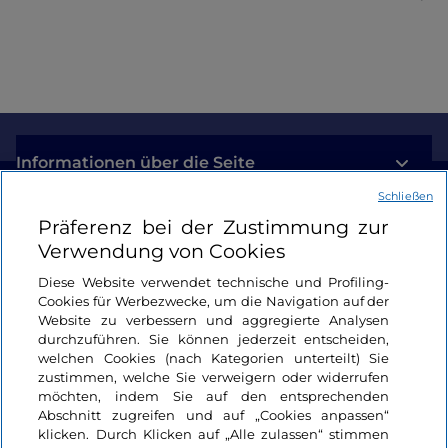
Unser Tipp
Rund um den Col di Lana gibt es eine besondere
Tour: die
Skitour des Ersten Weltkriegs.
Sie
beginnt in Alleghe und zieht durch die
Hauptschauplätze des Ersten Weltkriegs. Im
Rahmen einer fachkundigen Führung wird es Ihnen
Informationen über die Seite
gelingen, der Tour all ihre Geheimnisse zu entlocken.
Schließen
Im Sommerurlaub ist der
Coldai-See
ein Muss ohne
Nützliche Links
Präferenz bei der Zustimmung zur
Wenn und Aber. Es handelt sich um einen
Verwendung von Cookies
wunderschönen
Bergsee,
der zwischen
Login
dem
Civetta
und dem Monte Coldai liegt.
Diese Website verwendet technische und Profiling-
Cookies für Werbezwecke, um die Navigation auf der
Bleiben wir in Kontakt
Der Coldai-See ist unter Dolomiten-Fans für die
Website zu verbessern und aggregierte Analysen
durchzuführen. Sie können jederzeit entscheiden,
Schattierungen seines Wassers, seine einfache
welchen Cookies (nach Kategorien unterteilt) Sie
Erreichbarkeit und die majestätische
zustimmen, welche Sie verweigern oder widerrufen
Naturumgebung von höchstem landschaftlichen
möchten, indem Sie auf den entsprechenden
Wert bekannt und ein beliebtes Ausflugsziel sowie
Abschnitt zugreifen und auf „Cookies anpassen“
klicken. Durch Klicken auf „Alle zulassen“ stimmen
eine der berühmtesten und meistbesuchten