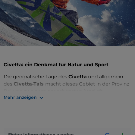
Civetta: ein Denkmal für Natur und Sport
Die geografische Lage des
Civetta
und allgemein
des
Civetta-Tals
macht dieses Gebiet in der Provinz
Belluno zu einem der schönsten (und oft
Mehr anzeigen
verschneiten) der Gegend.
Es handelt sich um eine wunderbare
Berggruppe
im Herzen der Agordino Dolomiten zwischen
Alleghe, Selva di Cadore und dem Val di Zoldo.
Einige Informationen werden