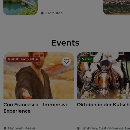
Wasserfällen
2 Minuten
Events
Kunst und Kultur
Natur
Like
Con Francesco – Immersive
Oktober in der Kutsc
Experience
Umbrien, Assisi
Umbrien, Castiglione del L