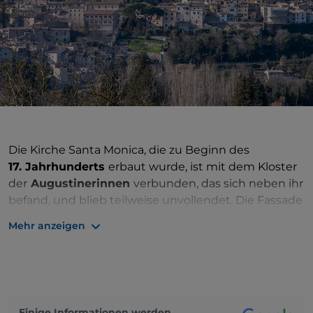
Die Kirche Santa Monica, die zu Beginn des
17. Jahrhunderts
erbaut wurde, ist mit dem Kloster
der
Augustinerinnen
verbunden, das sich neben ihr
befand, und blieb teilweise unvollendet. Die Fassade
zeigt noch das Backsteinmauerwerk, das mit
Mehr anzeigen
wertvolleren Materialien wie Marmor oder Stuck
bedeckt werden sollte. Im Eingangsbereich zeigt ein
Votivfresko
die Jungfrau mit dem Kind in der
Herrlichkeit zwischen Engeln, die die Stadt Amelia
beschützt. Das einschiffige Innere beherbergt ein
Einige Informationen werden