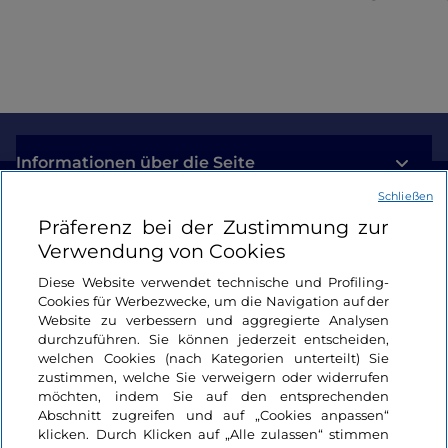
Informationen über die Seite
Schließen
Nützliche Links
Präferenz bei der Zustimmung zur
Verwendung von Cookies
Login
Diese Website verwendet technische und Profiling-
Cookies für Werbezwecke, um die Navigation auf der
Bleiben wir in Kontakt
Website zu verbessern und aggregierte Analysen
durchzuführen. Sie können jederzeit entscheiden,
welchen Cookies (nach Kategorien unterteilt) Sie
zustimmen, welche Sie verweigern oder widerrufen
möchten, indem Sie auf den entsprechenden
Abschnitt zugreifen und auf „Cookies anpassen“
klicken. Durch Klicken auf „Alle zulassen“ stimmen